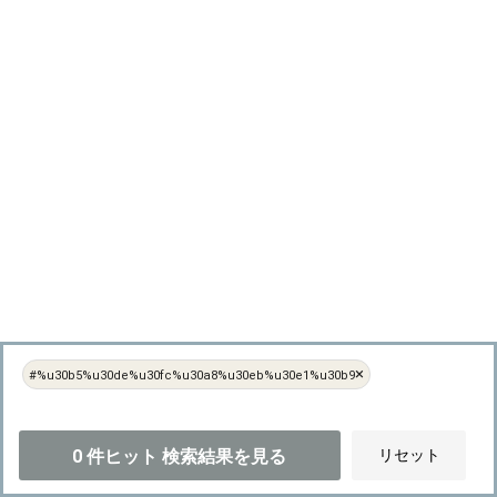
×
#%u30b5%u30de%u30fc%u30a8%u30eb%u30e1%u30b9
0
件ヒット
検索結果を見る
リセット