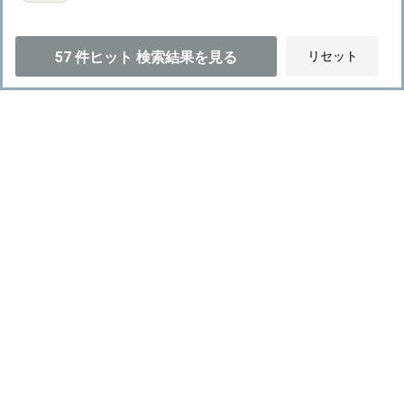
57
件ヒット
検索結果を見る
リセット
NEW
CHANEL シャネル その他 ミニ フラップ バッグ シャイニー ラムス
キン&コスチュームパール ブラック ゴールド金具 AS4986
B17360 94305
￥1,078,000(税込)
#バッグ
#ショルダーバッグ
#CHANEL
#
#ラムスキン
#ゴールド金具
#ブラック
#Sサイズ