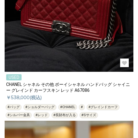
USED
CHANEL シャネル その他 ボーイシャネル ハンドバッグ シャイニ
ー グレインド カーフスキン レッド A67086
￥538,000(税込)
#バッグ
#ショルダーバッグ
#CHANEL
#
#グレインドカーフ
#シルバー金具
#レッド
#長財布が入る
#Sサイズ