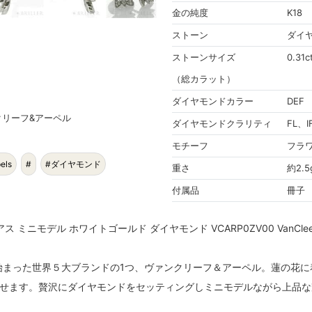
金の純度
K18
ストーン
ダイ
ストーンサイズ
0.31c
（総カラット）
ダイヤモンドカラー
DEF
ァン クリーフ&アーペル
ダイヤモンドクラリティ
FL、I
モチーフ
フラ
els
#
#ダイヤモンド
重さ
約2.5
付属品
冊子
ニモデル ホワイトゴールド ダイヤモンド VCARP0ZV00 VanCleef&
ら始まった世界５大ブランドの1つ、ヴァンクリーフ＆アーペル。蓮の花
せます。贅沢にダイヤモンドをセッティングしミニモデルながら上品な