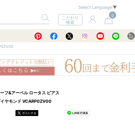
Select Language
▼
0
こだわり
検索
0ZV00
ァン クリーフ&アーペル ロータス ピアス
ヤモンド VCARP0ZV00