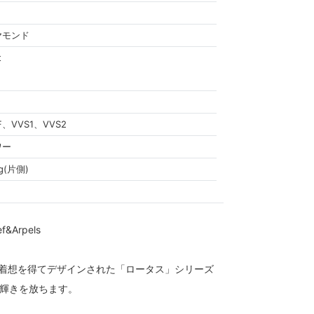
ヤモンド
t
F、VVS1、VVS2
ワー
g(片側)
Arpels
に着想を得てデザインされた「ロータス」シリーズ
輝きを放ちます。