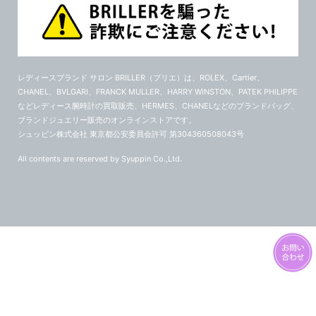
レディースブランド サロン BRILLER（ブリエ）
は、ROLEX、Cartier、
CHANEL、BVLGARI、FRANCK MULLER、HARRY WINSTON、PATEK PHILIPPE
などレディース腕時計の買取販売、HERMES、CHANELなどのブランドバッグ、
ブランドジュエリー販売のオンラインストアです。
シュッピン株式会社 東京都公安委員会許可 第304360508043号
All contents are reserved by Syuppin Co.,Ltd.