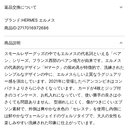
返品交換について
ブランド:
HERMES エルメス
商品ID:
2717016972686
商品説明
スモールレザーグッズの中でもエルメスの代名詞といえる「ベア
ン」シリーズ。フランス西部のベアン地方が由来です。エルメス
の代表的なデザイン「Hマーク」の留め具が特徴的で、洗練された
シンプルなデザインの中に、エルメスらしい上質なラグジュアリ
ー感を演出しています。2021年に登場したベアンコンビネはコン
パクトよりさらに小さくなっています。 カードが4枚とジップ付
きのコインケース、お札入れになっていて、使い勝手の良さは小
さくても問題ありません。 型崩れしにくく、傷がつきにくいエプ
ソン素材で、外側は爽やかな水色の「セレステ」を使用し内側に
は鮮やかなヴェールジェイドのヴェルソタイプで、大人の女性も
楽しみやすい洗練された印象に仕上がっています。