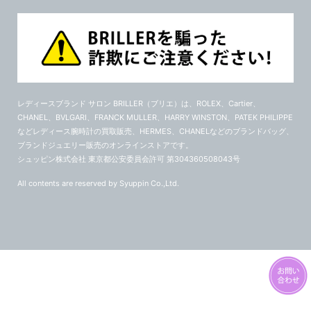
レディースブランド サロン BRILLER（ブリエ）
は、ROLEX、Cartier、
CHANEL、BVLGARI、FRANCK MULLER、HARRY WINSTON、PATEK PHILIPPE
などレディース腕時計の買取販売、HERMES、CHANELなどのブランドバッグ、
ブランドジュエリー販売のオンラインストアです。
シュッピン株式会社 東京都公安委員会許可 第304360508043号
All contents are reserved by Syuppin Co.,Ltd.