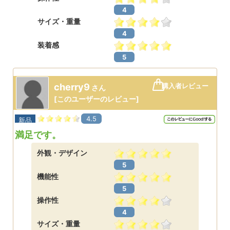
4
サイズ・重量
4
装着感
5
cherry9
購入者レビュー
さん
[
このユーザーのレビュー
]
4.5
新品
満足です。
外観・デザイン
5
機能性
5
操作性
4
サイズ・重量