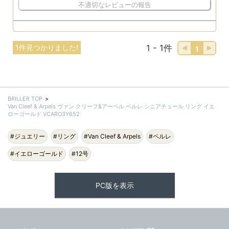
不適切なレビューの報告
1件見つかりました!
1 - 1件
1
BRILLER TOP
Van Cleef & Arpels ヴァン クリーフ&アーペル ペルレ シニアチュール リング イエ
ローゴールド VCARO3Y652
#ジュエリー
#リング
#Van Cleef & Arpels
#ペルレ
#イエローゴールド
#12号
PC版を表示