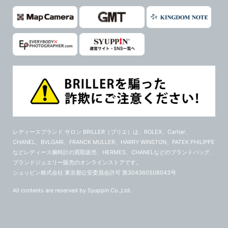
レディースブランド サロン BRILLER（ブリエ）
は、ROLEX、Cartier、
CHANEL、BVLGARI、FRANCK MULLER、HARRY WINSTON、PATEK PHILIPPE
などレディース腕時計の買取販売、HERMES、CHANELなどのブランドバッグ、
ブランドジュエリー販売のオンラインストアです。
シュッピン株式会社 東京都公安委員会許可 第304360508043号
All contents are reserved by Syuppin Co.,Ltd.