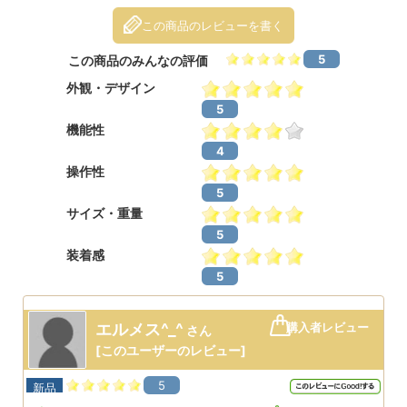
この商品のレビューを書く
5
この商品のみんなの評価
外観・デザイン
5
機能性
4
操作性
5
サイズ・重量
5
装着感
5
エルメス^_^
購入者レビュー
さん
[
このユーザーのレビュー
]
5
新品