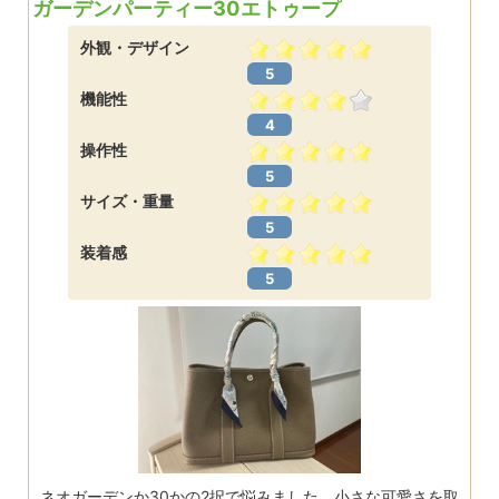
ガーデンパーティー30エトゥープ
外観・デザイン
5
機能性
4
操作性
5
サイズ・重量
5
装着感
5
ネオガーデンか30かの2択で悩みました。小さな可愛さを取