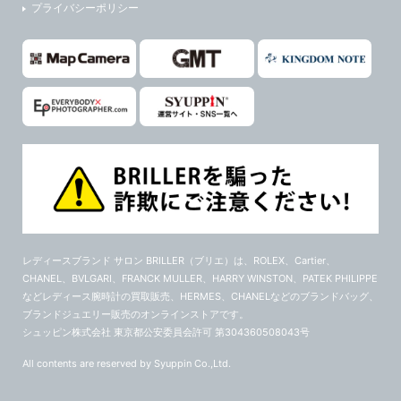
プライバシーポリシー
レディースブランド サロン BRILLER（ブリエ）
は、ROLEX、Cartier、
CHANEL、BVLGARI、FRANCK MULLER、HARRY WINSTON、PATEK PHILIPPE
などレディース腕時計の買取販売、HERMES、CHANELなどのブランドバッグ、
ブランドジュエリー販売のオンラインストアです。
シュッピン株式会社 東京都公安委員会許可 第304360508043号
All contents are reserved by Syuppin Co.,Ltd.