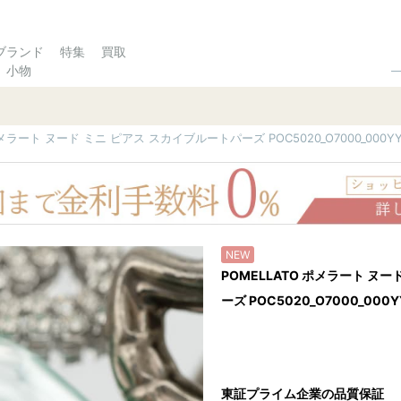
ブランド
特集
買取
小物
ポメラート ヌード ミニ ピアス スカイブルートパーズ POC5020_O7000_000Y
NEW
POMELLATO ポメラート ヌ
ーズ POC5020_O7000_000Y
東証プライム企業の品質保証