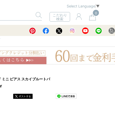
Select Language
▼
0
こだわり
検索
Y
ード ミニ ピアス スカイブルートパ
Y