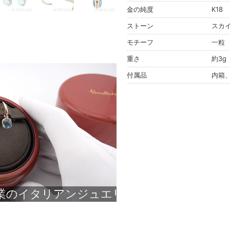
金の純度
K18
ストーン
スカ
モチーフ
一粒
重さ
約3g
付属品
内箱