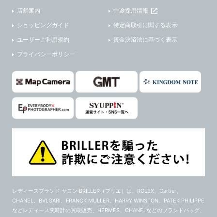
店舗案内
中途採用情報
ショッピングガイド
特定商取引に関する表示
ユーザーご利用規約
資金決済法に基づく表示
プライバシーポリシー
レディースブランド サロン BRILLER（ブリエ）
は、ROLEX、Cartier、
CHANEL、BVLGARI、FRANCK MULLER、HARRY WINSTON、PATEK PHILIPPE
などレディース腕時計の買取販売、HERMES、CHANELなどのブランドバッグ、