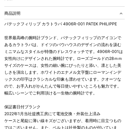
商品説明
パテックフィリップ カラトラバ 4906R-001 PATEK PHILIPPE
世界最高峰の腕時計ブランド、パテックフィリップのアイコンで
あるカラトラバは、ドイツのバウハウスのデザインの流れを汲む
ミニマムなスタイルが特徴のドレスウォッチです。4906R-001は
女性向けにデザインされた腕時計です。ローズゴールドの28ｍｍ
サイズのケースは、女性の細い腕にぴったりと添い、凛とした美
しさを演出します。ホワイトのエナメル文字盤にローマンインデ
ックスの印字はクラシカルな印象も漂わせています。クオーツな
ので、お手入れがかんたんで毎日使いやすいところも魅力です。
幅広いシーンでご利用頂ける一生物の腕時計です。
保証書日付ブランク
2022年1月当社提携工房にて電池交換・外装仕上済み
ケースと尾錠に薄い線キズがございますが、着用時に目立つもの
ではございません。また、ベルトは社外製のものが付いていま