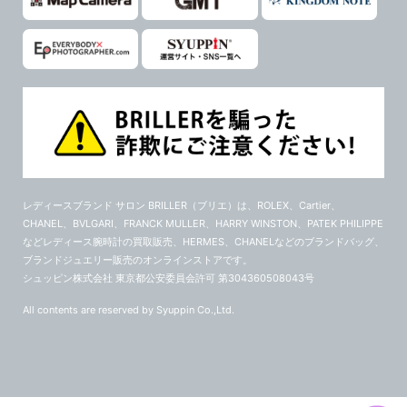
レディースブランド サロン BRILLER（ブリエ）
は、ROLEX、Cartier、
CHANEL、BVLGARI、FRANCK MULLER、HARRY WINSTON、PATEK PHILIPPE
などレディース腕時計の買取販売、HERMES、CHANELなどのブランドバッグ、
ブランドジュエリー販売のオンラインストアです。
シュッピン株式会社 東京都公安委員会許可 第304360508043号
All contents are reserved by Syuppin Co.,Ltd.