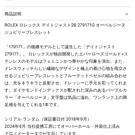
商品説明
ROLEX ロレックス デイトジャスト28 279171G オーベルジーヌ
ジュビリーブレスレット
「179171」の後継モデルとして誕生した「デイトジャスト
279171」。 ロレックスが独自開発したエバーローズゴールド×ス
テンレスのモデルはフェミニンかつ華やかな印象を演出。また、
ドレスウォッチらしい繊細なデザインと極上の着け心地を両立さ
せるジュビリーブレスレットとフルーテッドベゼルの組み合わせ
は、光をキラキラと反射させ、ドレッシーに手元を彩ってくれま
す。ダイヤモンドインデックスが配された深みのあるパープルカ
ラー「オーベルジーヌ」文字盤は気品に溢れ、ワンランク上の満
足感を与えてくれる1本です。
シリアル ランダム（保証書日付 2018年9月）
2024年4月 当社提携工房にてオーバーホール・外装仕上済み
クロノメータータグが欠品しています。