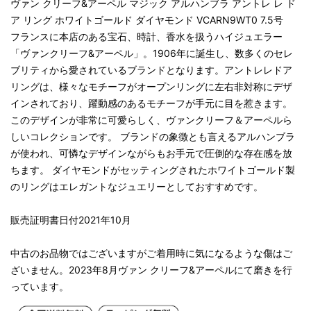
ヴァン クリーフ&アーペル マジック アルハンブラ アントレ レ ド
ア リング ホワイトゴールド ダイヤモンド VCARN9WT0 7.5号
フランスに本店のある宝石、時計、香水を扱うハイジュエラー
「ヴァンクリーフ&アーペル」。1906年に誕生し、数多くのセレ
ブリティから愛されているブランドとなります。アントレレドア
リングは、様々なモチーフがオープンリングに左右非対称にデザ
インされており、躍動感のあるモチーフが手元に目を惹きます。
このデザインが非常に可愛らしく、ヴァンクリーフ＆アーペルら
しいコレクションです。 ブランドの象徴とも言えるアルハンブラ
が使われ、可憐なデザインながらもお手元で圧倒的な存在感を放
ちます。 ダイヤモンドがセッティングされたホワイトゴールド製
のリングはエレガントなジュエリーとしておすすめです。
販売証明書日付2021年10月
中古のお品物ではございますがご着用時に気になるような傷はご
ざいません。2023年8月ヴァン クリーフ&アーペルにて磨きを行
っています。