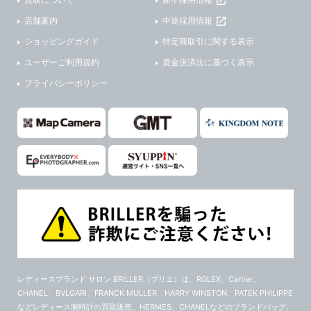
店舗案内
中途採用情報
ショッピングガイド
特定商取引に関する表示
ユーザーご利用規約
資金決済法に基づく表示
プライバシーポリシー
レディースブランド サロン BRILLER（ブリエ）
は、ROLEX、Cartier、
CHANEL、BVLGARI、FRANCK MULLER、HARRY WINSTON、PATEK PHILIPPE
などレディース腕時計の買取販売、HERMES、CHANELなどのブランドバッグ、