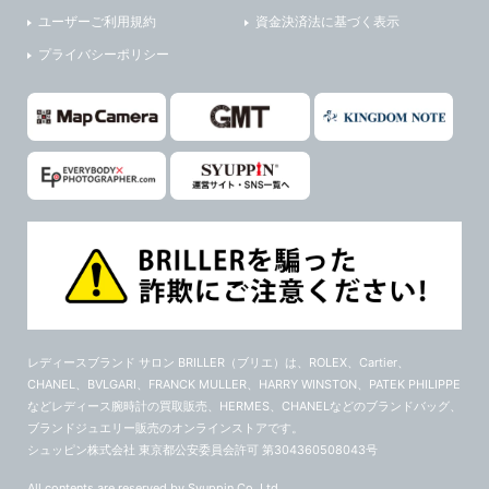
ユーザーご利用規約
資金決済法に基づく表示
プライバシーポリシー
レディースブランド サロン BRILLER（ブリエ）
は、ROLEX、Cartier、
CHANEL、BVLGARI、FRANCK MULLER、HARRY WINSTON、PATEK PHILIPPE
などレディース腕時計の買取販売、HERMES、CHANELなどのブランドバッグ、
ブランドジュエリー販売のオンラインストアです。
シュッピン株式会社 東京都公安委員会許可 第304360508043号
All contents are reserved by Syuppin Co.,Ltd.