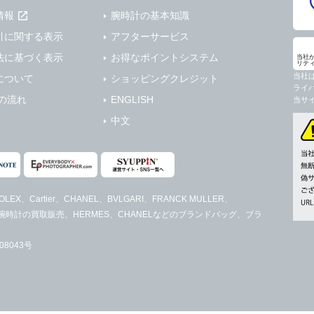
情報
腕時計の基本知識
引に関する表示
アフターサービス
法に基づく表示
お得なポイントシステム
当社
リテ
当社
について
ショッピングクレジット
ライ
の流れ
ENGLISH
当サ
中文
LEX、Cartier、CHANEL、BVLGARI、FRANCK MULLER、
レディース腕時計の買取販売、HERMES、CHANELなどのブランドバッグ、ブラ
8043号