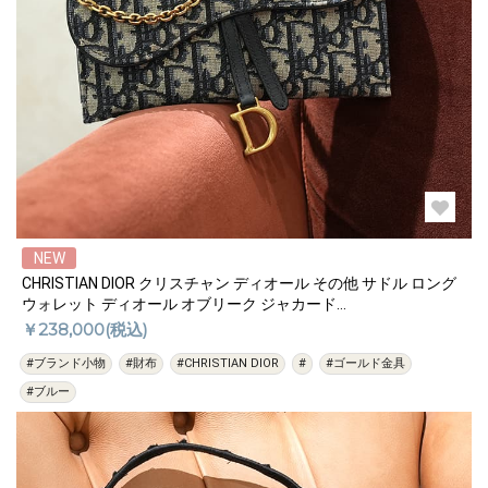
NEW
CHRISTIAN DIOR クリスチャン ディオール その他 サドル ロング
ウォレット ディオール オブリーク ジャカード
S5614CTZQ_M928
￥238,000(税込)
#ブランド小物
#財布
#CHRISTIAN DIOR
#
#ゴールド金具
#ブルー