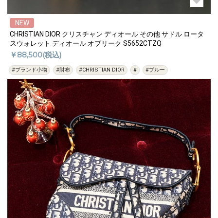
NEW
CHRISTIAN DIOR クリスチャン ディオール その他 サドル ロータ
スウォレット ディオール オブリーク S5652CTZQ
￥88,500(税込)
#ブランド小物
#財布
#CHRISTIAN DIOR
#
#ブルー