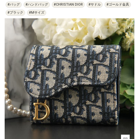
#バッグ
#ハンドバッグ
#CHRISTIAN DIOR
#サドル
#ゴールド金具
#ブラック
#Mサイズ
過去の特集をすべて見る>>