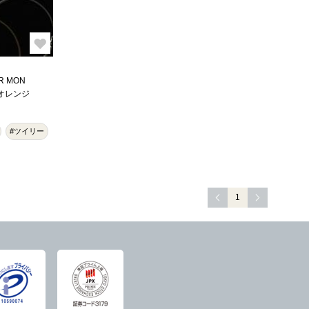
R MON
/オレンジ
#ツイリー
1