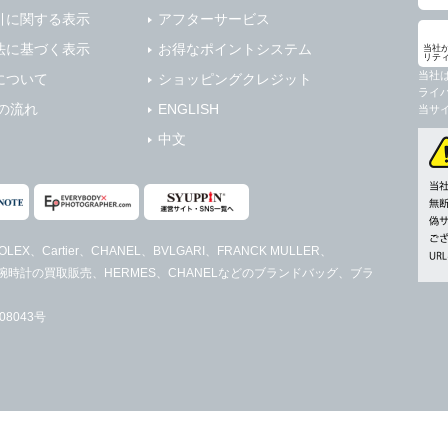
引に関する表示
アフターサービス
法に基づく表示
お得なポイントシステム
当社
リテ
当社
について
ショッピングクレジット
ライ
の流れ
ENGLISH
当サ
中文
LEX、Cartier、CHANEL、BVLGARI、FRANCK MULLER、
レディース腕時計の買取販売、HERMES、CHANELなどのブランドバッグ、ブラ
8043号