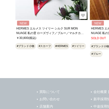
NEW
NEW
HERMES エルメス ツイリー シルク SUR MON
HERMES エ
NUAGE 私の雲 ローズヴィフ／ブルー／マルチカラ
NUAGE 私
ー
￥30,800(税込)
SOLD OUT
#ブランド小物
#スカーフ
#HERMES
#ツイリー
#ブランド小物
#ブルー
買取について
会社概要
お問い合わせ
新卒採用
店舗案内
中途採用