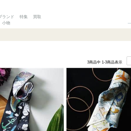
ブランド
特集
買取
小物
3
商品中
1-3
商品表示