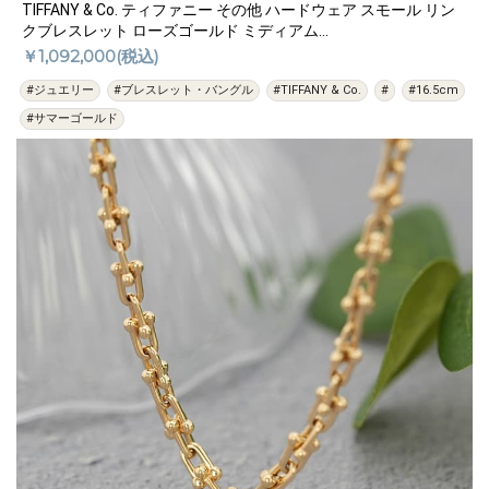
TIFFANY & Co. ティファニー その他 ハードウェア スモール リン
クブレスレット ローズゴールド ミディアム
38086847/60153082
￥1,092,000(税込)
#ジュエリー
#ブレスレット・バングル
#TIFFANY & Co.
#
#16.5cm
#サマーゴールド