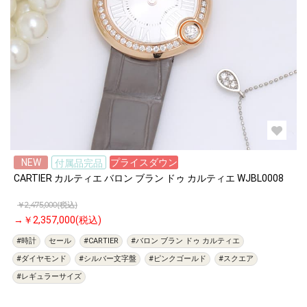
NEW
プライスダウン
付属品完品
CARTIER カルティエ バロン ブラン ドゥ カルティエ WJBL0008
￥2,475,000(税込)
￥2,357,000(税込)
#時計
セール
#CARTIER
#バロン ブラン ドゥ カルティエ
#ダイヤモンド
#シルバー文字盤
#ピンクゴールド
#スクエア
#レギュラーサイズ