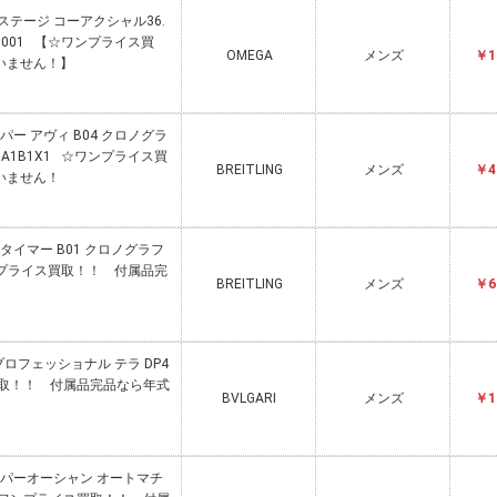
レステージ コーアクシャル36.
.04.001 【☆ワンプライス買
OMEGA
メンズ
￥1
いません！】
ーパー アヴィ B04 クロノグラ
451A1B1X1 ☆ワンプライス買
BREITLING
メンズ
￥4
いません！
ナビタイマー B01 クロノグラフ
☆ワンプライス買取！！ 付属品完
BREITLING
メンズ
￥6
 プロフェッショナル テラ DP4
ス買取！！ 付属品完品なら年式
BVLGARI
メンズ
￥1
 スーパーオーシャン オートマチ