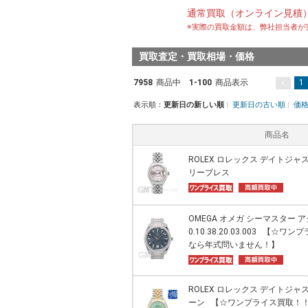
通常買取（オンライン見積
※実際の買取金額は、弊社担当者が
買取査定・買取相場・価格
7958
商品中
1-100
商品表示
1
表示順：
更新日の新しい順
|
更新日の古い順
|
価
商品名
ROLEX ロレックス デイトジャスト
リーブレス
OMEGA オメガ シーマスター ア
0.10.38.20.03.003 【
なら年式問いません！】
ROLEX ロレックス デイトジャスト
ーン 【☆ワンプライス買取！