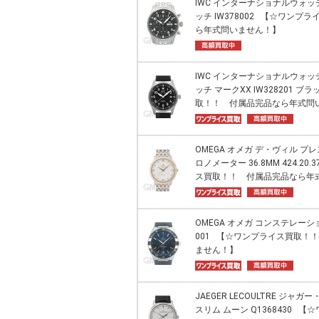
IWC インターナショナルウォ
ッチ IW378002 【☆ワン
ら年式問いません！】
IWC インターナショナルウォ
ッチ マークXX IW328201 
取！！ 付属品完品なら年式問
OMEGA オメガ デ・ヴィル プ
ロノメーター 36.8MM 424.20.
ス買取！！ 付属品完品なら年
OMEGA オメガ コンステレーション 4
001 【☆ワンプライス買取！
ません！】
JAEGER LECOULTRE ジャ
スリム ムーン Q1368430 