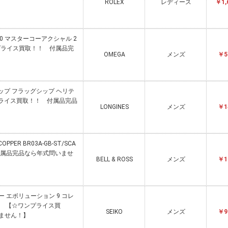
ROLEX
レディース
￥1,
00 マスターコーアクシャル 2
【☆ワンプライス買取！！ 付属品完
OMEGA
メンズ
￥5
グシップ フラッグシップ ヘリテ
☆ワンプライス買取！！ 付属品完品
LONGINES
メンズ
￥1
COPPER BR03A-GB-ST/SCA
属品完品なら年式問いませ
BELL & ROSS
メンズ
￥1
ー エボリューション 9 コレ
01 【☆ワンプライス買
SEIKO
メンズ
￥9
ません！】