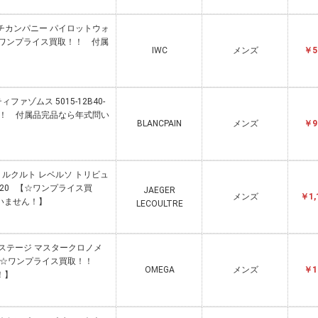
ッチカンパニー パイロットウォ
 【☆ワンプライス買取！！ 付属
IWC
メンズ
￥5
ィファゾムス 5015-12B40-
！！ 付属品完品なら年式問い
BLANCPAIN
メンズ
￥9
ガー・ルクルト レベルソ トリビュ
8420 【☆ワンプライス買
JAEGER
メンズ
￥1,
いません！】
LECOULTRE
プレステージ マスタークロノメ
.001 【☆ワンプライス買取！！
OMEGA
メンズ
￥1
！】