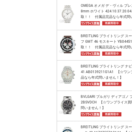
OMEGA オメガ デ・ヴィル プ
8mm ホワイト 424.10.37.20
取！！ 付属品完品なら年式問
BREITLING ブライトリング ス
フ GMT 46 モスキート YB04
取！！ 付属品完品なら年式問
BREITLING ブライトリング 
41 AB0139211G1A1 【
品なら年式問いません！】
BVLGARI ブルガリ ディアゴノ
2BSVDCH 【☆ワンプライ
問いません！】
BREITLING ブライトリング