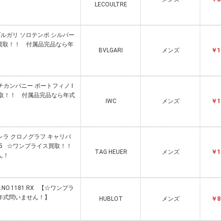
LECOULTRE
・ブルガリ ソロテンポ シルバー
ス買取！！ 付属品完品なら年
BVLGARI
メンズ
￥1
チカンパニー ポートフィノ I
買取！！ 付属品完品なら年式
IWC
メンズ
￥1
カレラ クロノグラフ キャリバ
0715 ☆ワンプライス買取！！
TAG HEUER
メンズ
￥1
ん！
.NO.1181.RX 【☆ワンプラ
年式問いません！】
HUBLOT
メンズ
￥8