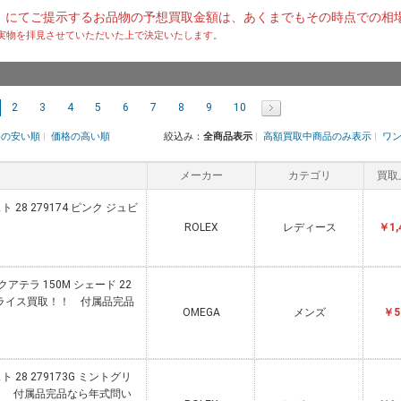
）にてご提示するお品物の予想買取金額は、あくまでもその時点での相
実物を拝見させていただいた上で決定いたします。
2
3
4
5
6
7
8
9
10
格の安い順
|
価格の高い順
絞込み：
全商品表示
|
高額買取中商品のみ表示
|
ワ
メーカー
カテゴリ
買取
 28 279174 ピンク ジュビ
ROLEX
レディース
￥1,
クアテラ 150M シェード 22
☆ワンプライス買取！！ 付属品完品
OMEGA
メンズ
￥5
 28 279173G ミントグリ
！ 付属品完品なら年式問い