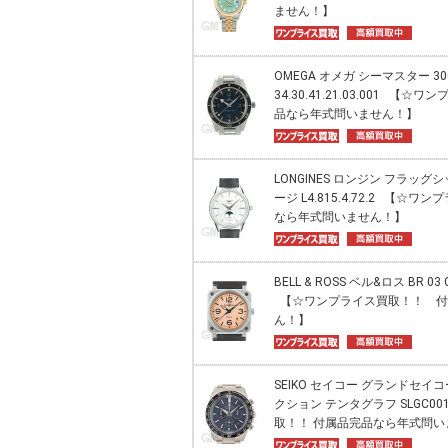
ません！】
OMEGA オメガ シーマスター 3
34.30.41.21.03.001 
品なら年式問いません！】
LONGINES ロンジン フラッ
ージ L4.815.4.72.2 【
なら年式問いません！】
BELL & ROSS ベル&ロス BR 03 
【☆ワンプライス買取！！ 付
ん！】
SEIKO セイコー グランドセイコ
クション テンタグラフ SLGC0
取！！ 付属品完品なら年式問い