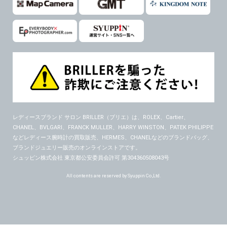
６．個人情報に関するお問合せ対応
(1)当社は、当社の保有する個人データに関し、ご本人から利用目的の通知，開示，内容の訂正，追加又は削除，利用の停止，消去及び第三者への提供の停止の請求などがあれば、ご本人の確認をさせていただいた上で、速やかに対応します。また当社の個人情報の取り扱いに関するご質問、ご相談にも対応いたします。尚、シュッピン会員のお客様は、当社が保有する個人データの削除を要求する権利があります。
※個人情報の開示請求には手数料として800円(税別)をご本人様にご負担いただいております。
(2)当社の個人情報に関するお問合せは、以下の窓口で承ります。お問合せの内容により必要な書類提出や質問へのご回答をお願いすることがあります。
シュッピン株式会社 個人情報相談窓口
Mail：privacy@syuppin.com (受付)
レディースブランド サロン BRILLER（ブリエ）
は、ROLEX、Cartier、
CHANEL、BVLGARI、FRANCK MULLER、HARRY WINSTON、PATEK PHILIPPE
などレディース腕時計の買取販売、HERMES、CHANELなどのブランドバッグ、
ブランドジュエリー販売のオンラインストアです。
シュッピン株式会社 東京都公安委員会許可 第304360508043号
All contents are reserved by Syuppin Co.,Ltd.