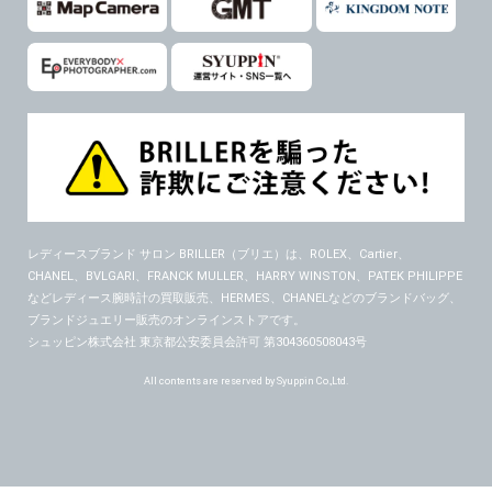
６．個人情報に関するお問合せ対応
(1)当社は、当社の保有する個人データに関し、ご本人から利用目的の通知，開示，内容の訂正，追加又は削除，利用の停止，消去及び第三者への提供の停止の請求などがあれば、ご本人の確認をさせていただいた上で、速やかに対応します。また当社の個人情報の取り扱いに関するご質問、ご相談にも対応いたします。尚、シュッピン会員のお客様は、当社が保有する個人データの削除を要求する権利があります。
※個人情報の開示請求には手数料として800円(税別)をご本人様にご負担いただいております。
(2)当社の個人情報に関するお問合せは、以下の窓口で承ります。お問合せの内容により必要な書類提出や質問へのご回答をお願いすることがあります。
シュッピン株式会社 個人情報相談窓口
Mail：privacy@syuppin.com (受付)
レディースブランド サロン BRILLER（ブリエ）
は、ROLEX、Cartier、
CHANEL、BVLGARI、FRANCK MULLER、HARRY WINSTON、PATEK PHILIPPE
などレディース腕時計の買取販売、HERMES、CHANELなどのブランドバッグ、
ブランドジュエリー販売のオンラインストアです。
シュッピン株式会社 東京都公安委員会許可 第304360508043号
All contents are reserved by Syuppin Co.,Ltd.