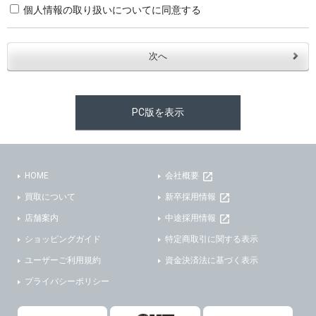
個人情報の取り扱いについてに同意する
・お問合せへの対応のため
３．個人情報の第三者提供と委託
当社は、以下のいずれかの場合を除いて、個人データを同意いただいた範囲を超えて利用したり第三者に提供したりいたしません。
(1)ご本人の同意がある場合。なお第三者に提供する場合には原則として、機密保持、再提供の禁止、お客様からのお申し出により利用を停止することを契約の条件といたします。
PC版を表示
(2)法令等により開示を求められた場合。
(3)ご本人または公衆の生命、身体又は財産の保護のために必要がある場合であって、本人の同意を得ることが困難であるとき。
(4)国の機関若しくは地方公共団体又はその委託を受けた者が法令の定める事務を遂行することに対して協力する必要がある場合であって、本人の同意を得ることにより当該事務の遂行に支障を及ぼすおそれがあるとき。
(5)業務を円滑に進めるために、外部業者に個人データの一部又は全部の処理を委託する場合（ただし、委託する場合は委託した個人データの安全管理が図られるように、委託先に対する必要かつ適切な監督を行ないます）。
HOME
会社概要
買取について
新卒採用情報
４．ご提供の任意性
店舗案内
中途採用情報
当社への個人情報の提供はお客様の任意ですが、必要な個人情報をご提供いただけない場合、当社のサービス等が利用できない場合がありますのでご了承下さい。
ショッピングガイド
特定商取引に関する表示
５．ご本人が容易に知覚できない方法による個人情報の取得
ユーザーご利用規約
資金決済法に基づく表示
プライバシーポリシー
当社ホームページでは、利用者が当社ホームページに再訪問される際、より便利に当社ホームページを閲覧・利用していただくためにクッキーを使用する場合があります。
また利用者の統計的分析のため、または掲載された広告にクッキーを使用する場合があります。