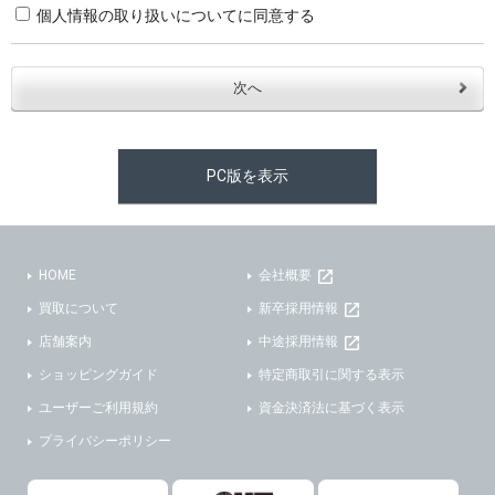
個人情報の取り扱いについてに同意する
・お問合せへの対応のため
３．個人情報の第三者提供と委託
当社は、以下のいずれかの場合を除いて、個人データを同意いただいた範囲を超えて利用したり第三者に提供したりいたしません。
(1)ご本人の同意がある場合。なお第三者に提供する場合には原則として、機密保持、再提供の禁止、お客様からのお申し出により利用を停止することを契約の条件といたします。
PC版を表示
(2)法令等により開示を求められた場合。
(3)ご本人または公衆の生命、身体又は財産の保護のために必要がある場合であって、本人の同意を得ることが困難であるとき。
(4)国の機関若しくは地方公共団体又はその委託を受けた者が法令の定める事務を遂行することに対して協力する必要がある場合であって、本人の同意を得ることにより当該事務の遂行に支障を及ぼすおそれがあるとき。
(5)業務を円滑に進めるために、外部業者に個人データの一部又は全部の処理を委託する場合（ただし、委託する場合は委託した個人データの安全管理が図られるように、委託先に対する必要かつ適切な監督を行ないます）。
HOME
会社概要
買取について
新卒採用情報
４．ご提供の任意性
店舗案内
中途採用情報
当社への個人情報の提供はお客様の任意ですが、必要な個人情報をご提供いただけない場合、当社のサービス等が利用できない場合がありますのでご了承下さい。
ショッピングガイド
特定商取引に関する表示
５．ご本人が容易に知覚できない方法による個人情報の取得
ユーザーご利用規約
資金決済法に基づく表示
プライバシーポリシー
当社ホームページでは、利用者が当社ホームページに再訪問される際、より便利に当社ホームページを閲覧・利用していただくためにクッキーを使用する場合があります。
また利用者の統計的分析のため、または掲載された広告にクッキーを使用する場合があります。