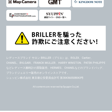
６．個人情報に関するお問合せ対応
(1)当社は、当社の保有する個人データに関し、ご本人から利用目的の通知，開示，内容の訂正，追加又は削除，利用の停止，消去及び第三者への提供の停止の請求などがあれば、ご本人の確認をさせていただいた上で、速やかに対応します。また当社の個人情報の取り扱いに関するご質問、ご相談にも対応いたします。尚、シュッピン会員のお客様は、当社が保有する個人データの削除を要求する権利があります。
※個人情報の開示請求には手数料として800円(税別)をご本人様にご負担いただいております。
(2)当社の個人情報に関するお問合せは、以下の窓口で承ります。お問合せの内容により必要な書類提出や質問へのご回答をお願いすることがあります。
シュッピン株式会社 個人情報相談窓口
Mail：privacy@syuppin.com (受付)
レディースブランド サロン BRILLER（ブリエ）
は、ROLEX、Cartier、
CHANEL、BVLGARI、FRANCK MULLER、HARRY WINSTON、PATEK PHILIPPE
などレディース腕時計の買取販売、HERMES、CHANELなどのブランドバッグ、
ブランドジュエリー販売のオンラインストアです。
シュッピン株式会社 東京都公安委員会許可 第304360508043号
All contents are reserved by Syuppin Co.,Ltd.