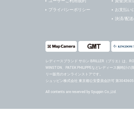
ユーザーご利用規約
資金決済
４．ご提供
プライバシーポリシー
お支払い
当社への個
決済/配
ますのでご
５．ご本人
当社ホーム
キーを使用
また利用者
レディースブランド サロン BRILLER（ブリエ）
は、ROL
WINSTON、PATEK PHILIPPEなどレディース腕
６．個人情
リー販売のオンラインストアです。
(1)当社
者への提供
シュッピン株式会社 東京都公安委員会許可 第30436050
するご質問
All contents are reserved by Syuppin Co.,Ltd.
※個人情報の
(2)当社
があります