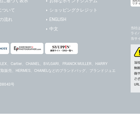
法に基づく表示
お得なポイントシステム
当社
リテ
の任意性
について
ショッピングクレジット
人情報の提供はお客様の任意ですが、必要な個人情報をご提供いただけない場合、当
送の流れ
ENGLISH
了承下さい。
当社
中文
ライ
が容易に知覚できない方法による個人情報の取得
当サ
ページでは、利用者が当社ホームページに再訪問される際、より便利に当社ホームペ
する場合があります。
の統計的分析のため、または掲載された広告にクッキーを使用する場合があります。
EX、Cartier、CHANEL、BVLGARI、FRANCK MULLER、HARRY
時計の買取販売、HERMES、CHANELなどのブランドバッグ、ブランドジュエ
報に関するお問合せ対応
は、当社の保有する個人データに関し、ご本人から利用目的の通知，開示，内容の訂正
の停止の請求などがあれば、ご本人の確認をさせていただいた上で、速やかに対応し
8043号
、ご相談にも対応いたします。尚、シュッピン会員のお客様は、当社が保有する個人
開示請求には手数料として800円(税別)をご本人様にご負担いただいております。
の個人情報に関するお問合せは、以下の窓口で承ります。お問合せの内容により必要な
。
シュッピン株式会社
Mail：privacy@syu