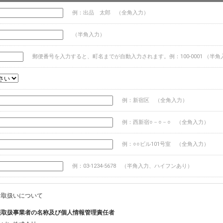
例：出品 太郎 （全角入力）
（半角入力）
郵便番号を入力すると、町名までが自動入力されます。例：100-0001 （半角
例：新宿区 （全角入力）
例：西新宿○－○－○ （全角入力）
例：○○ビル101号室 （全角入力）
例：03-1234-5678 （半角入力、ハイフンあり）
お取扱いについて
報取扱事業者の名称及び個人情報管理責任者