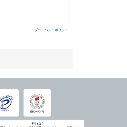
プライバシーポリシー
第三者に提供したりいたしません。
禁止、お客様からのお申し出により利用を停
意を得ることが困難であるとき。
に対して協力する必要がある場合であって、
ただし、委託する場合は委託した個人データ
SSLとは？