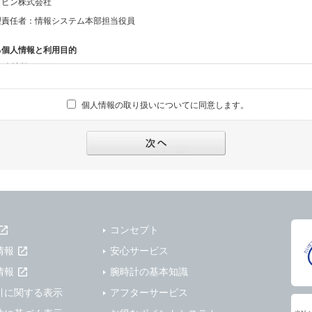
ッピン株式会社
理責任者：情報システム本部担当役員
る個人情報と利用目的
る個人情報
話番号、メールアドレス、・上記の他、お問合せ時に当社にご提供いただく情報
個人情報の取り扱いについてに同意します。
への対応のため
報の第三者提供と委託
下のいずれかの場合を除いて、個人データを同意いただいた範囲を超えて利用したり
人の同意がある場合。なお第三者に提供する場合には原則として、機密保持、再提供の
を契約の条件といたします。
により開示を求められた場合。
コンセプト
または公衆の生命、身体又は財産の保護のために必要がある場合であって、本人の同
情報
安心サービス
機関若しくは地方公共団体又はその委託を受けた者が法令の定める事務を遂行すること
を得ることにより当該事務の遂行に支障を及ぼすおそれがあるとき。
情報
腕時計の基本知識
を円滑に進めるために、外部業者に個人データの一部又は全部の処理を委託する場合（
引に関する表示
アフターサービス
が図られるように、委託先に対する必要かつ適切な監督を行ないます）。