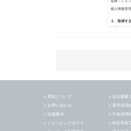
名称：シュ
個人情報管
２．取得す
(1)取得す
・氏名、電
(2)利用目的
・お問合せ
３．個人情
当社は、以
(1)ご本
止すること
(2)法令等
買取について
会社概要
(3)ご本人
お問い合わせ
新卒採用
(4)国の
店舗案内
本人の同意
中途採用
(5)業務
ショッピングガイド
特定商取
の安全管理