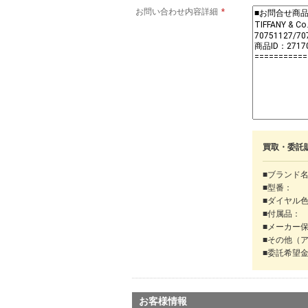
お問い合わせ内容詳細
*
買取・委託
■ブランド
■型番：
■ダイヤル
■付属品：
■メーカー
■その他（
■委託希望
お客様情報