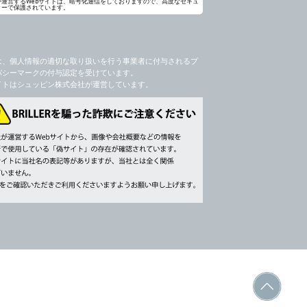
が運営するWebサイトは、暗号化通信をしておりますので、高度なセキュ
ィーで保護されています。
社のサービス等が利用できない場合があり
は、個人情報の適切な取り扱いを行う事業者に付与されるプ
バシーマークの付与認定を受けています。
イトはシュッピン株式会社が運営しています。
ージを閲覧・利用していただくためにクッ
，追加又は削除，利用の停止，消去及び第三
ます。また当社の個人情報の取り扱いに関
データの削除を要求する権利があります。
書類提出や質問へのご回答をお願いすること
 個人情報相談窓口
ppin.com (受付)