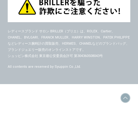
レディースブランド サロン BRILLER（ブリエ）
は、ROLEX、Cartier、
CHANEL、BVLGARI、FRANCK MULLER、HARRY WINSTON、PATEK PHILIPPE
などレディース腕時計の買取販売、HERMES、CHANELなどのブランドバッグ、
ブランドジュエリー販売のオンラインストアです。
シュッピン株式会社 東京都公安委員会許可 第304360508043号
All contents are reserved by Syuppin Co.,Ltd.