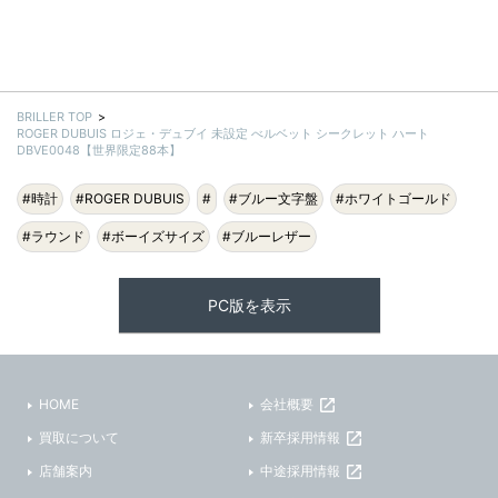
BRILLER TOP
ROGER DUBUIS ロジェ・デュブイ 未設定 べルベット シークレット ハート
DBVE0048【世界限定88本】
#時計
#ROGER DUBUIS
#
#ブルー文字盤
#ホワイトゴールド
#ラウンド
#ボーイズサイズ
#ブルーレザー
PC版を表示
HOME
会社概要
買取について
新卒採用情報
店舗案内
中途採用情報