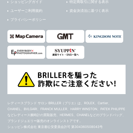
ショッピングガイド
特定商取引に関する表示
ユーザーご利用規約
資金決済法に基づく表示
プライバシーポリシー
レディースブランド サロン BRILLER（ブリエ）
は、ROLEX、Cartier、
CHANEL、BVLGARI、FRANCK MULLER、HARRY WINSTON、PATEK PHILIPPE
などレディース腕時計の買取販売、HERMES、CHANELなどのブランドバッグ、
ブランドジュエリー販売のオンラインストアです。
シュッピン株式会社 東京都公安委員会許可 第304360508043号