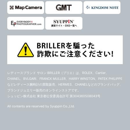
レディースブランド サロン BRILLER（ブリエ）
は、ROLEX、Cartier、
CHANEL、BVLGARI、FRANCK MULLER、HARRY WINSTON、PATEK PHILIPPE
などレディース腕時計の買取販売、HERMES、CHANELなどのブランドバッグ、
ブランドジュエリー販売のオンラインストアです。
シュッピン株式会社 東京都公安委員会許可 第304360508043号
All contents are reserved by Syuppin Co.,Ltd.