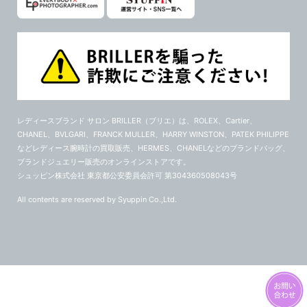
レディースブランド サロン BRILLER（ブリエ）
は、ROLEX、Cartier、
CHANEL、BVLGARI、FRANCK MULLER、HARRY WINSTON、PATEK PHILIPPE
などレディース腕時計の買取販売、HERMES、CHANELなどのブランドバッグ、
ブランドジュエリー販売のオンラインストアです。
シュッピン株式会社 東京都公安委員会許可 第304360508043号
All contents are reserved by Syuppin Co.,Ltd.