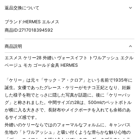
返品交換について
ブランド:
HERMES エルメス
商品ID:
2717018394592
商品説明
エスメス ケリー28 外縫い ヴォースイフト トワルアッシュ エクル
ベージュ モカ ゴールド金具 HERMES
「ケリー」は元々「サック・ア・クロア」という名前で1935年に
誕生。女優であったグレース・ケリーがモナコ王妃となり、妊娠
した様子を鞄でとっさに隠した写真が話題に。後に「ケリーバッ
グ」と称されました。中間サイズの28は、500mlのペットボトル
が横に入る大きさで、長財布やメイクポーチを入れても余裕のあ
るサイズ感です。
外縫いのケリーならではのフォーマルなフォルムに、キャンバス
生地の「トワルアッシュ」と吸い付くような滑らかな触り心地の