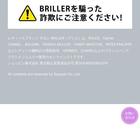
レディースブランド サロン BRILLER（ブリエ）
は、ROLEX、Cartier、
CHANEL、BVLGARI、FRANCK MULLER、HARRY WINSTON、PATEK PHILIPPE
などレディース腕時計の買取販売、HERMES、CHANELなどのブランドバッグ、
ブランドジュエリー販売のオンラインストアです。
シュッピン株式会社 東京都公安委員会許可 第304360508043号
All contents are reserved by Syuppin Co.,Ltd.