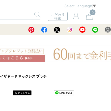
Select Language
▼
0
こだわり
検索
ー バイザヤード ネックレス プラチ