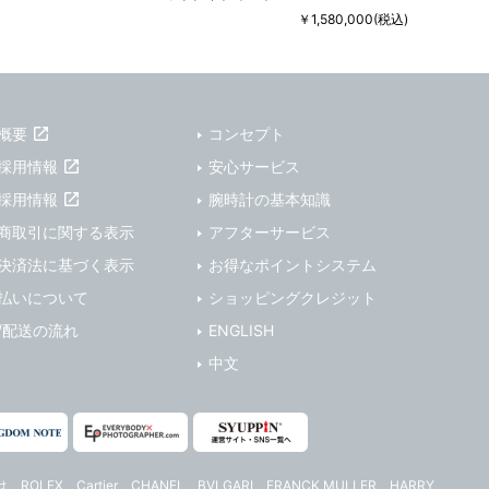
29WW001
￥1,580,000(税込)
概要
コンセプト
採用情報
安心サービス
採用情報
腕時計の基本知識
商取引に関する表示
アフターサービス
決済法に基づく表示
お得なポイントシステム
払いについて
ショッピングクレジット
/配送の流れ
ENGLISH
中文
は、ROLEX、Cartier、CHANEL、BVLGARI、FRANCK MULLER、HARRY