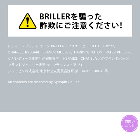
レディースブランド サロン BRILLER（ブリエ）
は、ROLEX、Cartier、
CHANEL、BVLGARI、FRANCK MULLER、HARRY WINSTON、PATEK PHILIPPE
などレディース腕時計の買取販売、HERMES、CHANELなどのブランドバッグ、
ブランドジュエリー販売のオンラインストアです。
シュッピン株式会社 東京都公安委員会許可 第304360508043号
All contents are reserved by Syuppin Co.,Ltd.