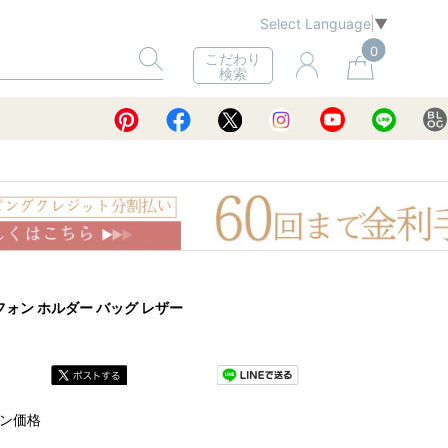
Select Language
▼
0
こだわり
検索
 フォン ホルダー バッグ レザー
ン価格