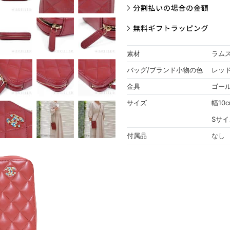
素材
ラム
バッグ/ブランド小物の色
レッ
金具
ゴー
サイズ
幅10c
Sサイ
付属品
なし