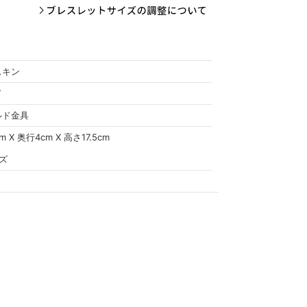
スキン
ド
ルド金具
m X 奥行4cm X 高さ17.5cm
ズ