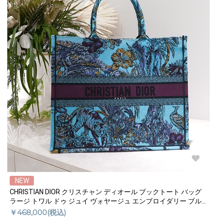
NEW
CHRISTIAN DIOR クリスチャン ディオール ブックトート バッグ
ラージ トワル ドゥ ジュイ ヴォヤージュ エンブロイダリー ブル
ー M1286ZEUP
￥468,000(税込)