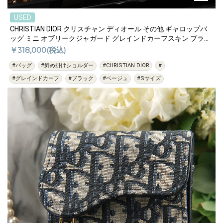
USED
CHRISTIAN DIOR クリスチャン ディオール その他 ギャロップバ
ッグ ミニ オブリークジャガード グレインドカーフスキン ブラッ
ク
￥318,000(税込)
#バッグ
#斜め掛けショルダー
#CHRISTIAN DIOR
#
#グレインドカーフ
#ブラック
#ベージュ
#Sサイズ