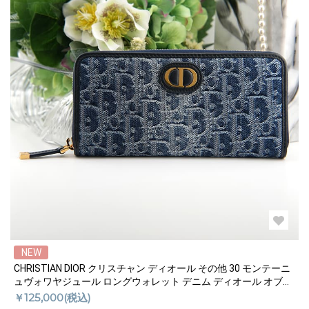
NEW
CHRISTIAN DIOR クリスチャン ディオール その他 30 モンテーニ
ュヴォワヤジュール ロングウォレット デニム ディオール オブリ
ーク ジャカード S2094UDCE_M49E
￥125,000(税込)