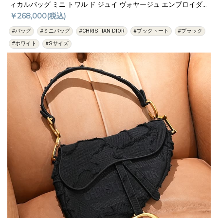
ィカルバッグ ミニ トワル ド ジュイ ヴォヤージュ エンブロイダ
リー ホワイト ブラック
￥268,000(税込)
#バッグ
#ミニバッグ
#CHRISTIAN DIOR
#ブックトート
#ブラック
#ホワイト
#Sサイズ