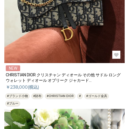
NEW
CHRISTIAN DIOR クリスチャン ディオール その他 サドル ロング
ウォレット ディオール オブリーク ジャカード
S5614CTZQ_M928
￥238,000(税込)
#ブランド小物
#財布
#CHRISTIAN DIOR
#
#ゴールド金具
#ブルー