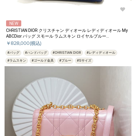
NEW
CHRISTIAN DIOR クリスチャン ディオール レディディオール My
ABCDior バッグ スモール ラムスキン ロイヤルブルー
M0538ONGE_M14Z
￥828,000(税込)
#バッグ
#ハンドバッグ
#CHRISTIAN DIOR
#レディディオール
#ラムスキン
#ゴールド金具
#ブルー
#Sサイズ