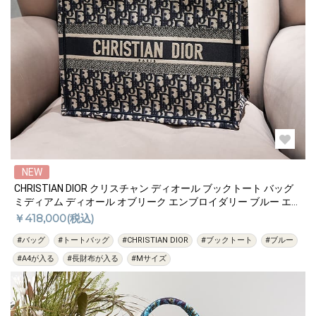
NEW
CHRISTIAN DIOR クリスチャン ディオール ブックトート バッグ
ミディアム ディオール オブリーク エンブロイダリー ブルー エク
リュ M1296ZRIW_M928
￥418,000(税込)
#バッグ
#トートバッグ
#CHRISTIAN DIOR
#ブックトート
#ブルー
#A4が入る
#長財布が入る
#Mサイズ