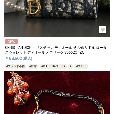
NEW
CHRISTIAN DIOR クリスチャン ディオール その他 サドル ロータ
スウォレット ディオール オブリーク S5652CTZQ
￥88,500(税込)
#ブランド小物
#財布
#CHRISTIAN DIOR
#
#ブルー