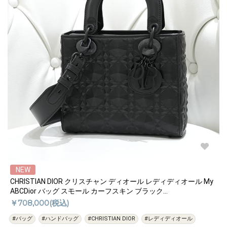
NEW
CHRISTIAN DIOR クリスチャン ディオール レディディオール My
ABCDior バッグ スモール カーフスキン ブラック
M0538SNEA_M900
￥708,000(税込)
#バッグ
#ハンドバッグ
#CHRISTIAN DIOR
#レディディオール