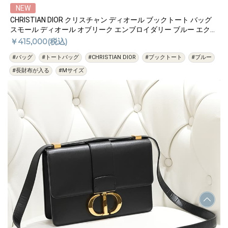
NEW
CHRISTIAN DIOR クリスチャン ディオール ブックトート バッグ
スモール ディオール オブリーク エンブロイダリー ブルー エクリ
ュ M1265ZRIW_M828
￥415,000(税込)
#バッグ
#トートバッグ
#CHRISTIAN DIOR
#ブックトート
#ブルー
#長財布が入る
#Mサイズ