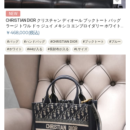
NEW
CHRISTIAN DIOR クリスチャン ディオール ブックトート バッグ
ラージ トワル ドゥ ジュイ メキシコ エンブロイダリー ホワイト
ブルー M1286ZESR
￥468,000(税込)
#バッグ
#ハンドバッグ
#CHRISTIAN DIOR
#ブックトート
#ブルー
#ホワイト
#A4が入る
#長財布が入る
#Lサイズ