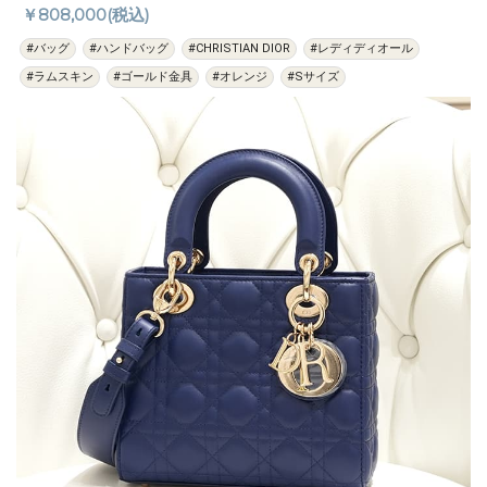
M0538OCAL_M37O
￥808,000(税込)
#バッグ
#ハンドバッグ
#CHRISTIAN DIOR
#レディディオール
#ラムスキン
#ゴールド金具
#オレンジ
#Sサイズ