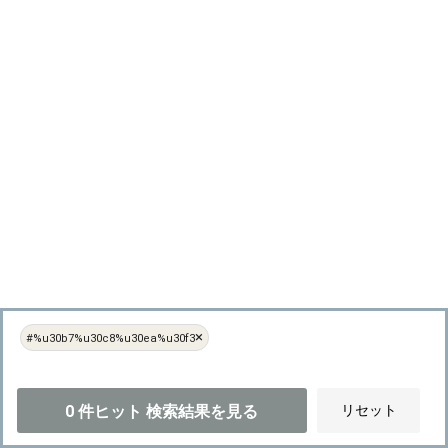
×
#%u30b7%u30c8%u30ea%u30f3
0
件ヒット
検索結果を見る
リセット