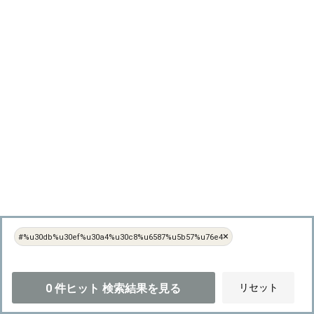
×
#%u30db%u30ef%u30a4%u30c8%u6587%u5b57%u76e4
0
件ヒット
検索結果を見る
リセット