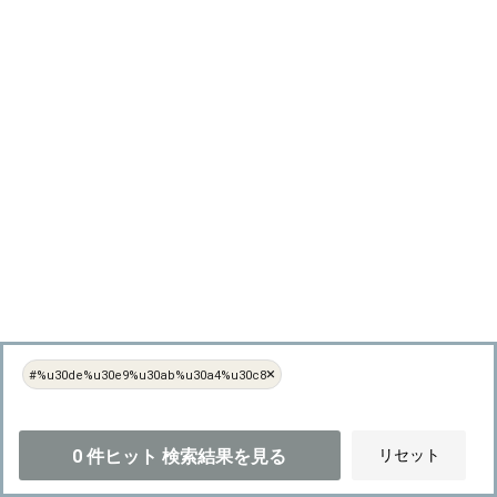
×
#%u30de%u30e9%u30ab%u30a4%u30c8
0
件ヒット
検索結果を見る
リセット