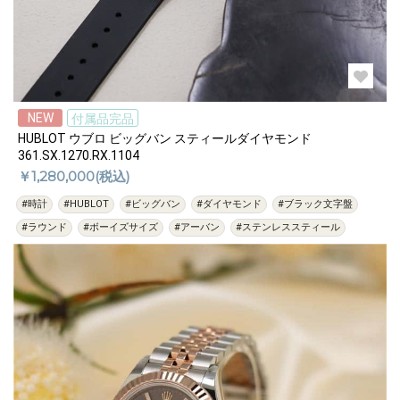
NEW
付属品完品
HUBLOT ウブロ ビッグバン スティールダイヤモンド
361.SX.1270.RX.1104
￥1,280,000(税込)
#時計
#HUBLOT
#ビッグバン
#ダイヤモンド
#ブラック文字盤
#ラウンド
#ボーイズサイズ
#アーバン
#ステンレススティール