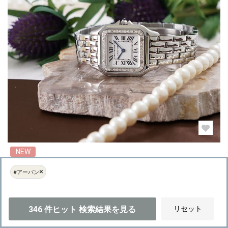
NEW
CARTIER カルティエ パンテール ドゥ カルティエ MM W4PN0008
×
#アーバン
SOLD OUT
#時計
#CARTIER
#パンテール
#ダイヤモンド
#シルバー文字盤
346
件ヒット
検索結果を見る
リセット
#スクエア
#レギュラーサイズ
#アーバン