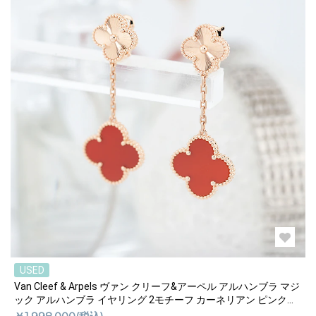
USED
Van Cleef & Arpels ヴァン クリーフ&アーペル アルハンブラ マジ
ック アルハンブラ イヤリング 2モチーフ カーネリアン ピンクゴ
ールド VCARP7RQ00