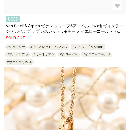
USED
Van Cleef & Arpels ヴァン クリーフ&アーペル その他 ヴィンテー
ジ アルハンブラ ブレスレット 5モチーフ イエローゴールド カー
ネリアン VCARD35500
SOLD OUT
#ジュエリー
#ブレスレット・バングル
#Van Cleef & Arpels
#アルハンブラ
#カーネリアン
#クローバー
#イエローゴールド
#ヴァンクリ2026