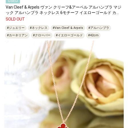
USED
Van Cleef & Arpels ヴァン クリーフ&アーペル アルハンブラ マジ
ック アルハンブラ ネックレス 6モチーフ イエローゴールド カー
ネリアン タイガーズアイ VCARN5JP00
SOLD OUT
#ジュエリー
#ネックレス
#Van Cleef & Arpels
#アルハンブラ
#カーネリアン
#クローバー
#イエローゴールド
#42cm