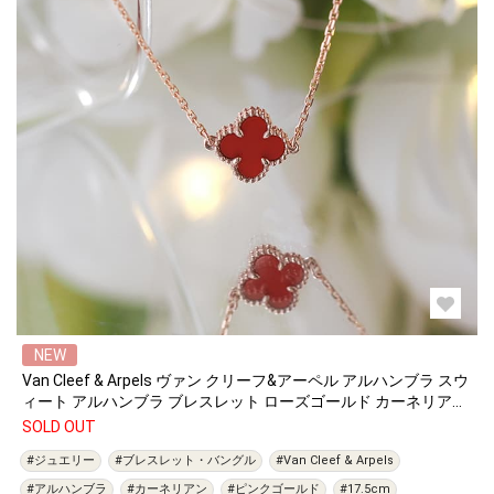
NEW
Van Cleef & Arpels ヴァン クリーフ&アーペル アルハンブラ スウ
ィート アルハンブラ ブレスレット ローズゴールド カーネリアン
VCARN59K00
SOLD OUT
#ジュエリー
#ブレスレット・バングル
#Van Cleef & Arpels
#アルハンブラ
#カーネリアン
#ピンクゴールド
#17.5cm