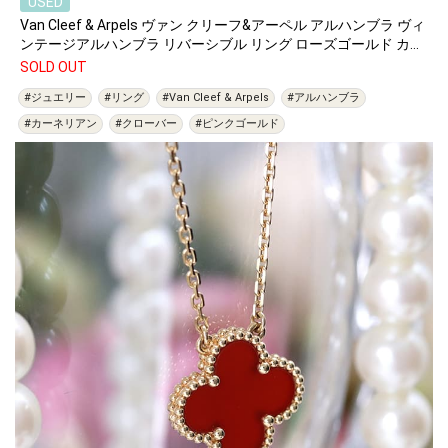
USED
Van Cleef & Arpels ヴァン クリーフ&アーペル アルハンブラ ヴィ
ンテージアルハンブラ リバーシブル リング ローズゴールド カー
ネリアン 8号 VCARP7U500
SOLD OUT
#ジュエリー
#リング
#Van Cleef & Arpels
#アルハンブラ
#カーネリアン
#クローバー
#ピンクゴールド