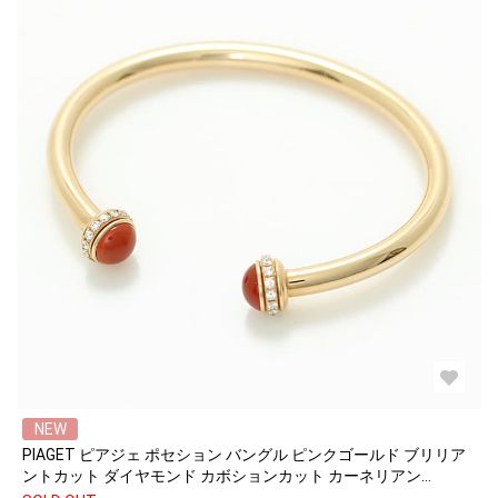
NEW
PIAGET ピアジェ ポセション バングル ピンクゴールド ブリリア
ントカット ダイヤモンド カボションカット カーネリアン
G36PA615