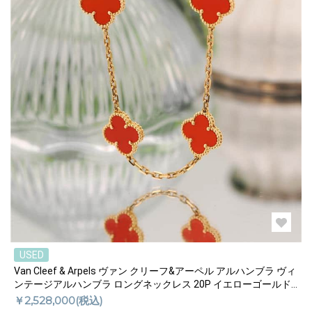
USED
Van Cleef & Arpels ヴァン クリーフ&アーペル アルハンブラ ヴィ
ンテージアルハンブラ ロングネックレス 20P イエローゴールド
カーネリアン VCARD39800
￥2,528,000(税込)