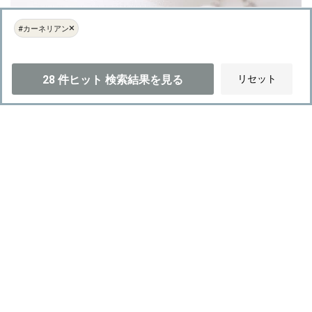
USED
×
#カーネリアン
Van Cleef & Arpels ヴァン クリーフ&アーペル その他 ヴィンテー
ジ アルハンブラ ネックレス 10モチーフ VCARD40600
SOLD OUT
28
件ヒット
検索結果を見る
リセット
#ジュエリー
#ネックレス
#Van Cleef & Arpels
#
#カーネリアン
#クローバー
#イエローゴールド
#42.0cm