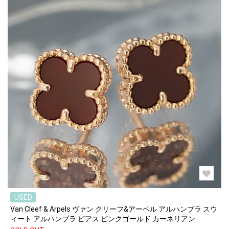
USED
Van Cleef & Arpels ヴァン クリーフ&アーペル アルハンブラ スウ
ィート アルハンブラ ピアス ピンクゴールド カーネリアン
VCARN6BO00