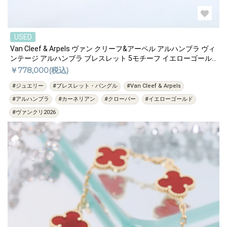
USED
Van Cleef & Arpels ヴァン クリーフ&アーペル アルハンブラ ヴィ
ンテージ アルハンブラ ブレスレット 5モチーフ イエローゴール
ド カーネリアン VCARD35500
￥778,000(税込)
#ジュエリー
#ブレスレット・バングル
#Van Cleef & Arpels
#アルハンブラ
#カーネリアン
#クローバー
#イエローゴールド
#ヴァンクリ2026