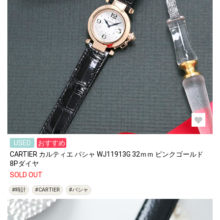
USED
おすすめ
CARTIER カルティエ パシャ WJ11913G 32ｍｍ ピンクゴールド
8Pダイヤ
SOLD OUT
#時計
#CARTIER
#パシャ