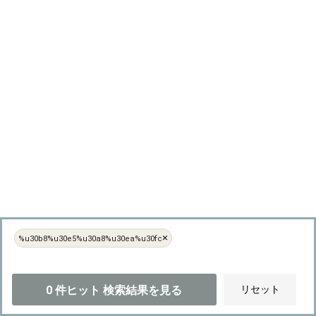
×
%u30b8%u30e5%u30a8%u30ea%u30fc
0
件ヒット
検索結果を見る
リセット