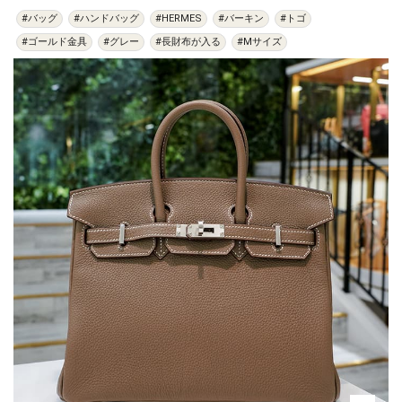
#バッグ
#ハンドバッグ
#HERMES
#バーキン
#トゴ
#ゴールド金具
#グレー
#長財布が入る
#Mサイズ