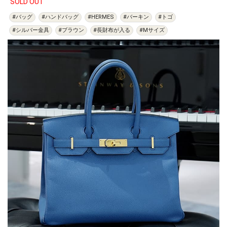
SOLD OUT
#バッグ
#ハンドバッグ
#HERMES
#バーキン
#トゴ
#シルバー金具
#ブラウン
#長財布が入る
#Mサイズ