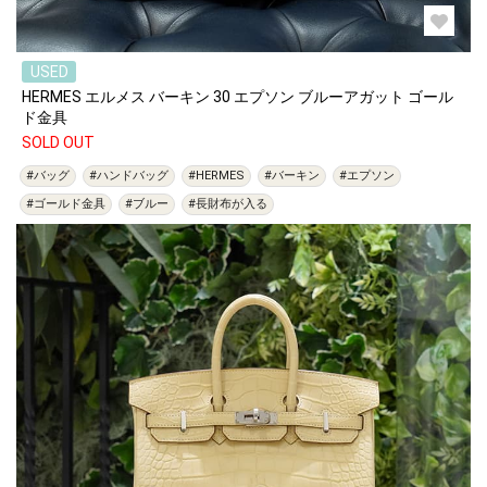
USED
HERMES エルメス バーキン 30 エプソン ブルーアガット ゴール
ド金具
SOLD OUT
#バッグ
#ハンドバッグ
#HERMES
#バーキン
#エプソン
#ゴールド金具
#ブルー
#長財布が入る