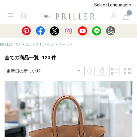
Select Language
▼
0
サービス
ショッピングガイド
買取
BRILLER TOP
エルメス HERMES
バーキン
全ての商品一覧
120
件