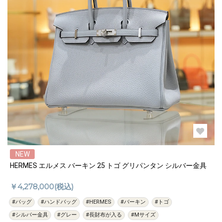
NEW
HERMES エルメス バーキン 25 トゴ グリパンタン シルバー金具
￥4,278,000(税込)
#バッグ
#ハンドバッグ
#HERMES
#バーキン
#トゴ
#シルバー金具
#グレー
#長財布が入る
#Mサイズ