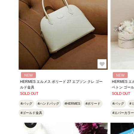
NEW
NEW
HERMES エルメス ボリード 27 エプソン クレ ゴー
HERMES エ
ルド金具
ベトン ゴー
SOLD OUT
SOLD OUT
#バッグ
#ハンドバッグ
#HERMES
#ボリード
#バッグ
#
#ゴールド金具
#エバーカラー