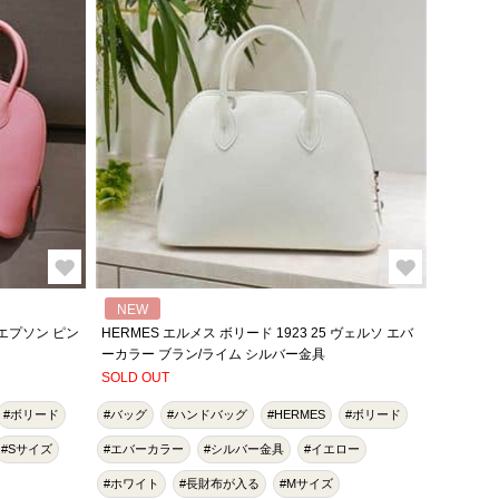
NEW
 エプソン ピン
HERMES エルメス ボリード 1923 25 ヴェルソ エバ
ーカラー ブラン/ライム シルバー金具
SOLD OUT
#ボリード
#バッグ
#ハンドバッグ
#HERMES
#ボリード
#Sサイズ
#エバーカラー
#シルバー金具
#イエロー
#ホワイト
#長財布が入る
#Mサイズ