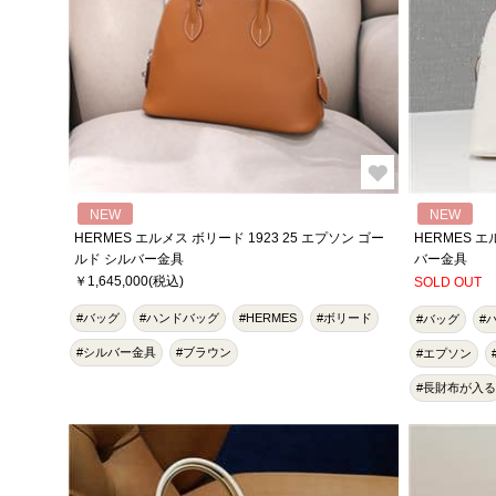
NEW
NEW
HERMES エルメス ボリード 1923 25 エプソン ゴー
HERMES エ
ルド シルバー金具
バー金具
￥1,645,000(税込)
SOLD OUT
#バッグ
#ハンドバッグ
#HERMES
#ボリード
#バッグ
#
#シルバー金具
#ブラウン
#エプソン
#長財布が入る