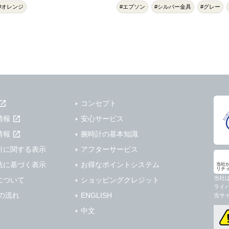
#オレンジ
#エプソン
#シルバー金具
#グレー
コンセプト
情報
安心サービス
情報
腕時計の基本知識
引に関する表示
アフターサービス
法に基づく表示
お得なポイントシステム
当社
リテ
当社
について
ショッピングクレジット
ライ
の流れ
ENGLISH
当サ
中文