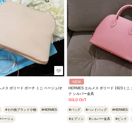
NEW
エルメス ボリード ポーチ ミニ ベージュ/オ
HERMES エルメス ボリード 1923ミニ
ク シルバー金具
SOLD OUT
#その他ブランド小物
#HERMES
#バッグ
#ハンドバッグ
#HERMES
#ベージュ
#エプソン
#シルバー金具
#ピンク