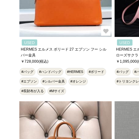
USED
USED
HERMES エルメス ボリード 27 エプソン フー シル
HERMES 
バー金具
ローズサクラ
￥728,000(税込)
￥1,095,000
#バッグ
#ハンドバッグ
#HERMES
#ボリード
#バッグ
#
#エプソン
#シルバー金具
#オレンジ
#トリヨンク
#長財布が入る
#Mサイズ