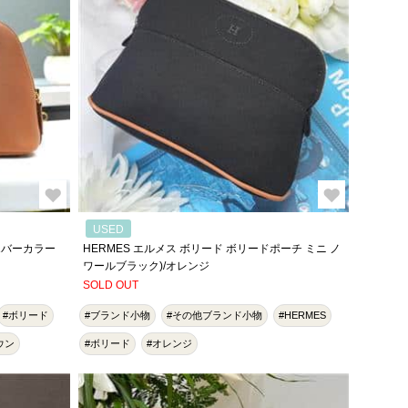
USED
 エバーカラー
HERMES エルメス ボリード ボリードポーチ ミニ ノ
ワールブラック)/オレンジ
SOLD OUT
#ボリード
#ブランド小物
#その他ブランド小物
#HERMES
ウン
#ボリード
#オレンジ