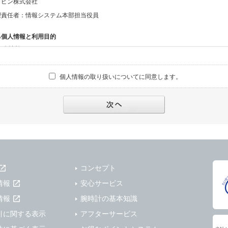
ッピン株式会社
理責任者：情報システム本部担当役員
る個人情報と利用目的
る個人情報
話番号、メールアドレス、・上記の他、お問合せ時に当社にご提供いただく情報
個人情報の取り扱いについてに同意します。
への対応のため
報の第三者提供と委託
下のいずれかの場合を除いて、個人データを同意いただいた範囲を超えて利用したり
人の同意がある場合。なお第三者に提供する場合には原則として、機密保持、再提供の
を契約の条件といたします。
により開示を求められた場合。
コンセプト
または公衆の生命、身体又は財産の保護のために必要がある場合であって、本人の同
情報
安心サービス
機関若しくは地方公共団体又はその委託を受けた者が法令の定める事務を遂行すること
を得ることにより当該事務の遂行に支障を及ぼすおそれがあるとき。
情報
腕時計の基本知識
を円滑に進めるために、外部業者に個人データの一部又は全部の処理を委託する場合（
引に関する表示
アフターサービス
が図られるように、委託先に対する必要かつ適切な監督を行ないます）。