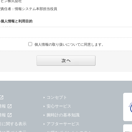
ッピン株式会社
理責任者：情報システム本部担当役員
る個人情報と利用目的
る個人情報
話番号、メールアドレス、・上記の他、お問合せ時に当社にご提供いただく情報
個人情報の取り扱いについてに同意します。
への対応のため
報の第三者提供と委託
下のいずれかの場合を除いて、個人データを同意いただいた範囲を超えて利用したり
人の同意がある場合。なお第三者に提供する場合には原則として、機密保持、再提供の
を契約の条件といたします。
により開示を求められた場合。
コンセプト
または公衆の生命、身体又は財産の保護のために必要がある場合であって、本人の同
情報
安心サービス
機関若しくは地方公共団体又はその委託を受けた者が法令の定める事務を遂行すること
を得ることにより当該事務の遂行に支障を及ぼすおそれがあるとき。
情報
腕時計の基本知識
を円滑に進めるために、外部業者に個人データの一部又は全部の処理を委託する場合（
引に関する表示
アフターサービス
が図られるように、委託先に対する必要かつ適切な監督を行ないます）。