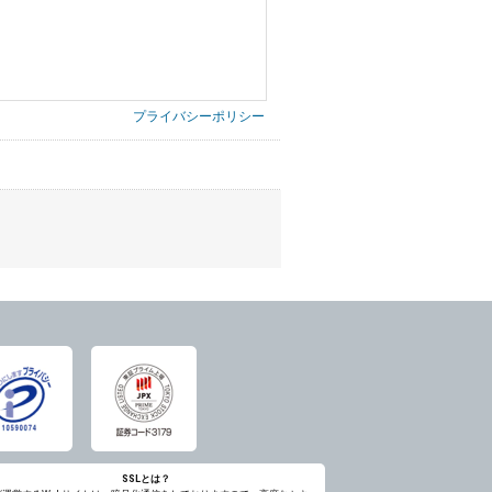
プライバシーポリシー
第三者に提供したりいたしません。
禁止、お客様からのお申し出により利用を停
意を得ることが困難であるとき。
に対して協力する必要がある場合であって、
ただし、委託する場合は委託した個人データ
SSLとは？