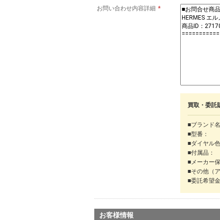
お問い合わせ内容詳細
*
買取・委託
■ブランド
■型番：
■ダイヤル
■付属品：
■メーカー
■その他（
■委託希望
お客様情報