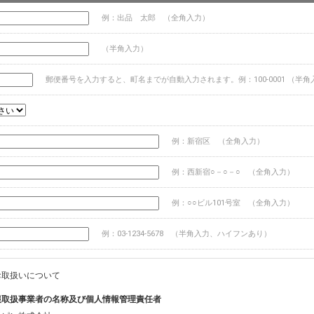
例：出品 太郎 （全角入力）
（半角入力）
郵便番号を入力すると、町名までが自動入力されます。例：100-0001 （半角
例：新宿区 （全角入力）
例：西新宿○－○－○ （全角入力）
例：○○ビル101号室 （全角入力）
例：03-1234-5678 （半角入力、ハイフンあり）
お取扱いについて
報取扱事業者の名称及び個人情報管理責任者