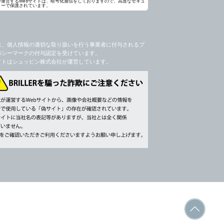
が運営するWebサイトは、暗号化通信をしておりますので、高度なセキュ
ィーで保護されています。
社のサービス等が利用できない場合があり
は、個人情報の適切な取り扱いを行う事業者に付与されるプ
バシーマークの付与認定を受けています。
イトはシュッピン株式会社が運営しています。
ージを閲覧・利用していただくためにクッ
，追加又は削除，利用の停止，消去及び第三
ます。また当社の個人情報の取り扱いに関
データの削除を要求する権利があります。
書類提出や質問へのご回答をお願いすること
 個人情報相談窓口
ppin.com (受付)