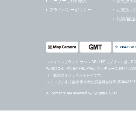
ユーザーご利用規約
資金決済
４．ご提供
プライバシーポリシー
お支払い
当社への個
決済/配
ますのでご
５．ご本人
当社ホーム
キーを使用
また利用者
レディースブランド サロン BRILLER（ブリエ）
は、ROL
WINSTON、PATEK PHILIPPEなどレディース腕
６．個人情
リー販売のオンラインストアです。
(1)当社
者への提供
シュッピン株式会社 東京都公安委員会許可 第30436050
するご質問
All contents are reserved by Syuppin Co.,Ltd.
※個人情報の
(2)当社
があります