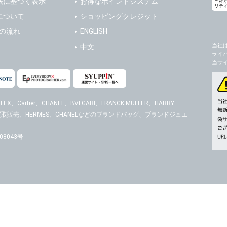
法に基づく表示
お得なポイントシステム
当社
リテ
の任意性
について
ショッピングクレジット
人情報の提供はお客様の任意ですが、必要な個人情報をご提供いただけない場合、当
送の流れ
ENGLISH
了承下さい。
当社
中文
ライ
が容易に知覚できない方法による個人情報の取得
当サ
ページでは、利用者が当社ホームページに再訪問される際、より便利に当社ホームペ
する場合があります。
の統計的分析のため、または掲載された広告にクッキーを使用する場合があります。
EX、Cartier、CHANEL、BVLGARI、FRANCK MULLER、HARRY
時計の買取販売、HERMES、CHANELなどのブランドバッグ、ブランドジュエ
報に関するお問合せ対応
は、当社の保有する個人データに関し、ご本人から利用目的の通知，開示，内容の訂正
の停止の請求などがあれば、ご本人の確認をさせていただいた上で、速やかに対応し
8043号
、ご相談にも対応いたします。尚、シュッピン会員のお客様は、当社が保有する個人
開示請求には手数料として800円(税別)をご本人様にご負担いただいております。
の個人情報に関するお問合せは、以下の窓口で承ります。お問合せの内容により必要な
。
シュッピン株式会社
Mail：privacy@syu