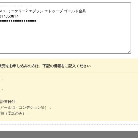
販売をお申し込みの方は、下記の情報をご記入ください
名：
色：
保証書日付：
アピール点・コンデション等）：
金額（委託のみ）：