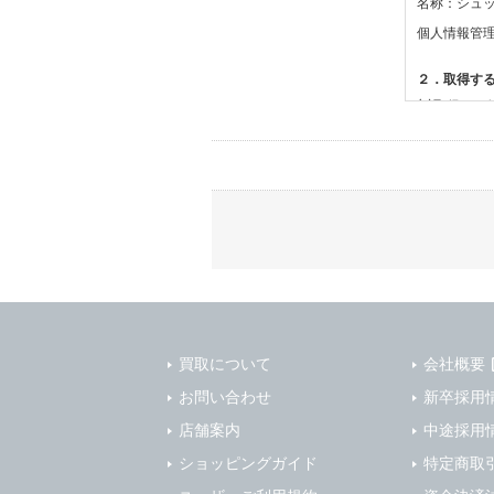
名称：シュ
個人情報管
２．取得す
(1)取得す
・氏名、電
(2)利用目的
・お問合せ
３．個人情
当社は、以
(1)ご本
止すること
(2)法令等
買取について
会社概要
(3)ご本人
お問い合わせ
新卒採用
(4)国の
店舗案内
本人の同意
中途採用
(5)業務
ショッピングガイド
特定商取
の安全管理