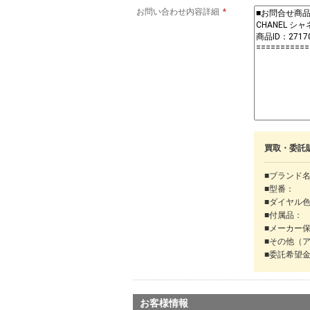
お問い合わせ内容詳細
*
買取・委託
■ブランド
■型番：
■ダイヤル
■付属品：
■メーカー
■その他（
■委託希望
お客様情報