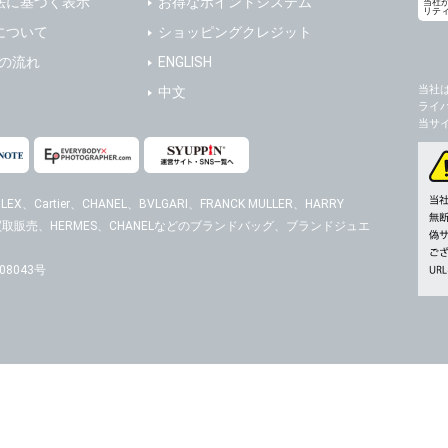
法に基づく表示
お得なポイントシステム
当社
リテ
の任意性
について
ショッピングクレジット
人情報の提供はお客様の任意ですが、必要な個人情報をご提供いただけない場合、当
送の流れ
ENGLISH
了承下さい。
当社
中文
ライ
が容易に知覚できない方法による個人情報の取得
当サ
ページでは、利用者が当社ホームページに再訪問される際、より便利に当社ホームペ
する場合があります。
の統計的分析のため、または掲載された広告にクッキーを使用する場合があります。
EX、Cartier、CHANEL、BVLGARI、FRANCK MULLER、HARRY
時計の買取販売、HERMES、CHANELなどのブランドバッグ、ブランドジュエ
報に関するお問合せ対応
は、当社の保有する個人データに関し、ご本人から利用目的の通知，開示，内容の訂正
の停止の請求などがあれば、ご本人の確認をさせていただいた上で、速やかに対応し
8043号
、ご相談にも対応いたします。尚、シュッピン会員のお客様は、当社が保有する個人
開示請求には手数料として800円(税別)をご本人様にご負担いただいております。
の個人情報に関するお問合せは、以下の窓口で承ります。お問合せの内容により必要な
。
シュッピン株式会社
Mail：privacy@syu