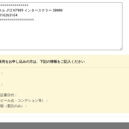
販売をお申し込みの方は、下記の情報をご記入ください
名：
色：
保証書日付：
アピール点・コンデション等）：
金額（委託のみ）：