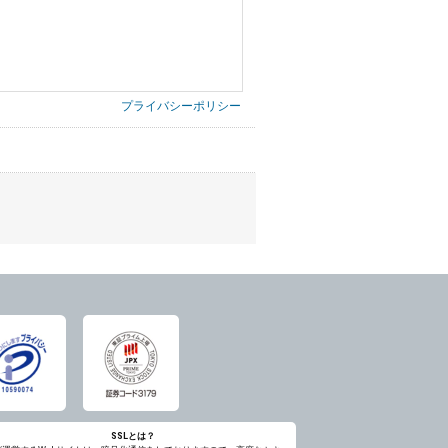
プライバシーポリシー
第三者に提供したりいたしません。
禁止、お客様からのお申し出により利用を停
意を得ることが困難であるとき。
に対して協力する必要がある場合であって、
ただし、委託する場合は委託した個人データ
SSLとは？