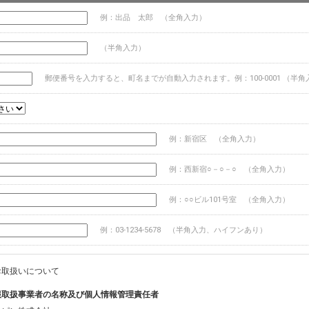
例：出品 太郎 （全角入力）
（半角入力）
郵便番号を入力すると、町名までが自動入力されます。例：100-0001 （半角
例：新宿区 （全角入力）
例：西新宿○－○－○ （全角入力）
例：○○ビル101号室 （全角入力）
例：03-1234-5678 （半角入力、ハイフンあり）
お取扱いについて
報取扱事業者の名称及び個人情報管理責任者