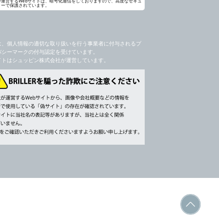
が運営するWebサイトは、暗号化通信をしておりますので、高度なセキュ
ィーで保護されています。
社のサービス等が利用できない場合があり
は、個人情報の適切な取り扱いを行う事業者に付与されるプ
バシーマークの付与認定を受けています。
イトはシュッピン株式会社が運営しています。
ージを閲覧・利用していただくためにクッ
，追加又は削除，利用の停止，消去及び第三
ます。また当社の個人情報の取り扱いに関
データの削除を要求する権利があります。
書類提出や質問へのご回答をお願いすること
 個人情報相談窓口
ppin.com (受付)