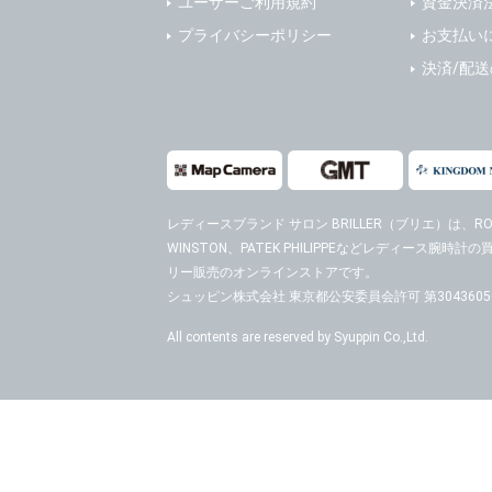
ユーザーご利用規約
資金決済
４．ご提供
プライバシーポリシー
お支払い
当社への個
決済/配
ますのでご
５．ご本人
当社ホーム
キーを使用
また利用者
レディースブランド サロン BRILLER（ブリエ）
は、ROL
WINSTON、PATEK PHILIPPEなどレディース腕
６．個人情
リー販売のオンラインストアです。
(1)当社
者への提供
シュッピン株式会社 東京都公安委員会許可 第30436050
するご質問
All contents are reserved by Syuppin Co.,Ltd.
※個人情報の
(2)当社
があります