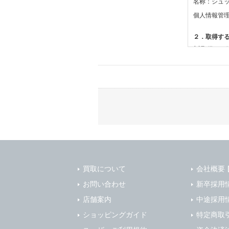
名称：シュ
個人情報管
２．取得す
(1)取得す
・氏名、電
(2)利用目的
・お問合せ
３．個人情
当社は、以
(1)ご本
止すること
(2)法令等
買取について
会社概要
(3)ご本人
お問い合わせ
新卒採用
(4)国の
店舗案内
本人の同意
中途採用
(5)業務
ショッピングガイド
特定商取
の安全管理