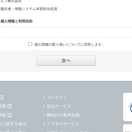
ッピン株式会社
理責任者：情報システム本部担当役員
る個人情報と利用目的
る個人情報
話番号、メールアドレス、・上記の他、お問合せ時に当社にご提供いただく情報
個人情報の取り扱いについてに同意します。
への対応のため
報の第三者提供と委託
下のいずれかの場合を除いて、個人データを同意いただいた範囲を超えて利用したり
人の同意がある場合。なお第三者に提供する場合には原則として、機密保持、再提供の
を契約の条件といたします。
により開示を求められた場合。
コンセプト
または公衆の生命、身体又は財産の保護のために必要がある場合であって、本人の同
情報
安心サービス
機関若しくは地方公共団体又はその委託を受けた者が法令の定める事務を遂行すること
を得ることにより当該事務の遂行に支障を及ぼすおそれがあるとき。
情報
腕時計の基本知識
を円滑に進めるために、外部業者に個人データの一部又は全部の処理を委託する場合（
引に関する表示
アフターサービス
が図られるように、委託先に対する必要かつ適切な監督を行ないます）。