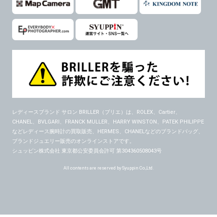
６．個人情報に関するお問合せ対応
(1)当社は、当社の保有する個人データに関し、ご本人から利用目的の通知，開示，内容の訂正，追加又は削除，利用の停止，消去及び第三者への提供の停止の請求などがあれば、ご本人の確認をさせていただいた上で、速やかに対応します。また当社の個人情報の取り扱いに関するご質問、ご相談にも対応いたします。尚、シュッピン会員のお客様は、当社が保有する個人データの削除を要求する権利があります。
※個人情報の開示請求には手数料として800円(税別)をご本人様にご負担いただいております。
(2)当社の個人情報に関するお問合せは、以下の窓口で承ります。お問合せの内容により必要な書類提出や質問へのご回答をお願いすることがあります。
シュッピン株式会社 個人情報相談窓口
Mail：privacy@syuppin.com (受付)
レディースブランド サロン BRILLER（ブリエ）
は、ROLEX、Cartier、
CHANEL、BVLGARI、FRANCK MULLER、HARRY WINSTON、PATEK PHILIPPE
などレディース腕時計の買取販売、HERMES、CHANELなどのブランドバッグ、
ブランドジュエリー販売のオンラインストアです。
シュッピン株式会社 東京都公安委員会許可 第304360508043号
All contents are reserved by Syuppin Co.,Ltd.