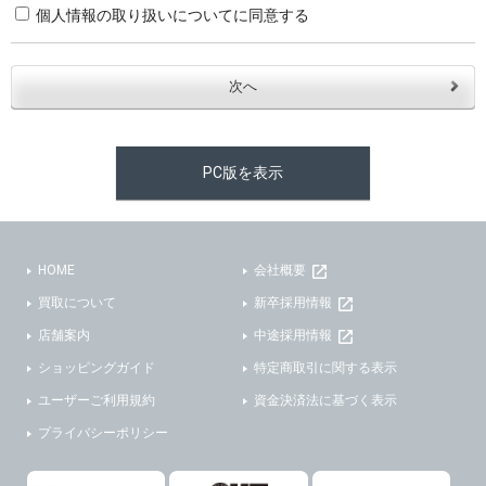
個人情報の取り扱いについてに同意する
・お問合せへの対応のため
３．個人情報の第三者提供と委託
当社は、以下のいずれかの場合を除いて、個人データを同意いただいた範囲を超えて利用したり第三者に提供したりいたしません。
(1)ご本人の同意がある場合。なお第三者に提供する場合には原則として、機密保持、再提供の禁止、お客様からのお申し出により利用を停止することを契約の条件といたします。
PC版を表示
(2)法令等により開示を求められた場合。
(3)ご本人または公衆の生命、身体又は財産の保護のために必要がある場合であって、本人の同意を得ることが困難であるとき。
(4)国の機関若しくは地方公共団体又はその委託を受けた者が法令の定める事務を遂行することに対して協力する必要がある場合であって、本人の同意を得ることにより当該事務の遂行に支障を及ぼすおそれがあるとき。
(5)業務を円滑に進めるために、外部業者に個人データの一部又は全部の処理を委託する場合（ただし、委託する場合は委託した個人データの安全管理が図られるように、委託先に対する必要かつ適切な監督を行ないます）。
HOME
会社概要
買取について
新卒採用情報
４．ご提供の任意性
店舗案内
中途採用情報
当社への個人情報の提供はお客様の任意ですが、必要な個人情報をご提供いただけない場合、当社のサービス等が利用できない場合がありますのでご了承下さい。
ショッピングガイド
特定商取引に関する表示
５．ご本人が容易に知覚できない方法による個人情報の取得
ユーザーご利用規約
資金決済法に基づく表示
プライバシーポリシー
当社ホームページでは、利用者が当社ホームページに再訪問される際、より便利に当社ホームページを閲覧・利用していただくためにクッキーを使用する場合があります。
また利用者の統計的分析のため、または掲載された広告にクッキーを使用する場合があります。