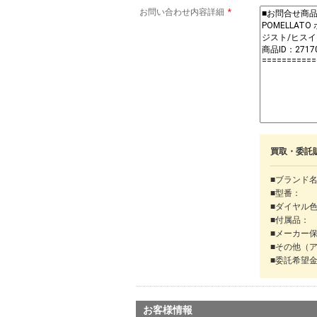
お問い合わせ内容詳細
*
買取・委託
■ブランド
■型番：
■ダイヤル
■付属品：
■メーカー
■その他（
■委託希望
お客様情報