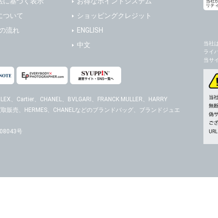
法に基づく表示
お得なポイントシステム
当社
リテ
の任意性
について
ショッピングクレジット
人情報の提供はお客様の任意ですが、必要な個人情報をご提供いただけない場合、当
送の流れ
ENGLISH
了承下さい。
当社
中文
ライ
が容易に知覚できない方法による個人情報の取得
当サ
ページでは、利用者が当社ホームページに再訪問される際、より便利に当社ホームペ
する場合があります。
の統計的分析のため、または掲載された広告にクッキーを使用する場合があります。
EX、Cartier、CHANEL、BVLGARI、FRANCK MULLER、HARRY
時計の買取販売、HERMES、CHANELなどのブランドバッグ、ブランドジュエ
報に関するお問合せ対応
は、当社の保有する個人データに関し、ご本人から利用目的の通知，開示，内容の訂正
の停止の請求などがあれば、ご本人の確認をさせていただいた上で、速やかに対応し
8043号
、ご相談にも対応いたします。尚、シュッピン会員のお客様は、当社が保有する個人
開示請求には手数料として800円(税別)をご本人様にご負担いただいております。
の個人情報に関するお問合せは、以下の窓口で承ります。お問合せの内容により必要な
。
シュッピン株式会社
Mail：privacy@syu