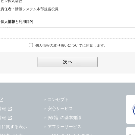
ッピン株式会社
理責任者：情報システム本部担当役員
る個人情報と利用目的
る個人情報
話番号、メールアドレス、・上記の他、お問合せ時に当社にご提供いただく情報
個人情報の取り扱いについてに同意します。
への対応のため
報の第三者提供と委託
下のいずれかの場合を除いて、個人データを同意いただいた範囲を超えて利用したり
人の同意がある場合。なお第三者に提供する場合には原則として、機密保持、再提供の
を契約の条件といたします。
により開示を求められた場合。
コンセプト
または公衆の生命、身体又は財産の保護のために必要がある場合であって、本人の同
情報
安心サービス
機関若しくは地方公共団体又はその委託を受けた者が法令の定める事務を遂行すること
を得ることにより当該事務の遂行に支障を及ぼすおそれがあるとき。
情報
腕時計の基本知識
を円滑に進めるために、外部業者に個人データの一部又は全部の処理を委託する場合（
引に関する表示
アフターサービス
が図られるように、委託先に対する必要かつ適切な監督を行ないます）。