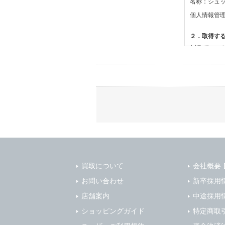
名称：シュ
個人情報管
２．取得す
(1)取得す
・氏名、電
(2)利用目的
・お問合せ
３．個人情
当社は、以
(1)ご本
止すること
(2)法令等
買取について
会社概要
(3)ご本人
お問い合わせ
新卒採用
(4)国の
店舗案内
本人の同意
中途採用
(5)業務
ショッピングガイド
特定商取
の安全管理