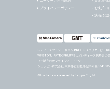
ユーザーご利用規約
資金決済
４．ご提供
プライバシーポリシー
お支払い
当社への個
決済/配
ますのでご
５．ご本人
当社ホーム
キーを使用
また利用者
レディースブランド サロン BRILLER（ブリエ）
は、ROL
WINSTON、PATEK PHILIPPEなどレディース腕
６．個人情
リー販売のオンラインストアです。
(1)当社
者への提供
シュッピン株式会社 東京都公安委員会許可 第30436050
するご質問
All contents are reserved by Syuppin Co.,Ltd.
※個人情報の
(2)当社
があります