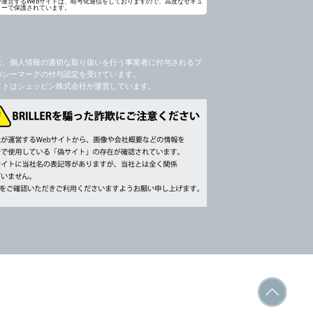
が運営するWebサイトは、暗号化通信をしておりますので、高度なセキュ
ィーで保護されています。
社のサービス等が利用できない場合があり
は、個人情報の適切な取り扱いを行う事業者に付与されるプ
バシーマークの付与認定を受けています。
イトはシュッピン株式会社が運営しています。
ージを閲覧・利用していただくためにクッ
，追加又は削除，利用の停止，消去及び第三
ます。また当社の個人情報の取り扱いに関
データの削除を要求する権利があります。
書類提出や質問へのご回答をお願いすること
 個人情報相談窓口
ppin.com (受付)