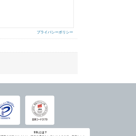
プライバシーポリシー
第三者に提供したりいたしません。
禁止、お客様からのお申し出により利用を停
意を得ることが困難であるとき。
に対して協力する必要がある場合であって、
ただし、委託する場合は委託した個人データ
SSLとは？