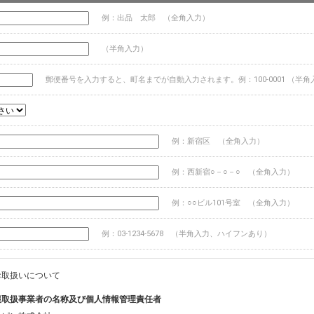
例：出品 太郎 （全角入力）
（半角入力）
郵便番号を入力すると、町名までが自動入力されます。例：100-0001 （半角
例：新宿区 （全角入力）
例：西新宿○－○－○ （全角入力）
例：○○ビル101号室 （全角入力）
例：03-1234-5678 （半角入力、ハイフンあり）
お取扱いについて
報取扱事業者の名称及び個人情報管理責任者