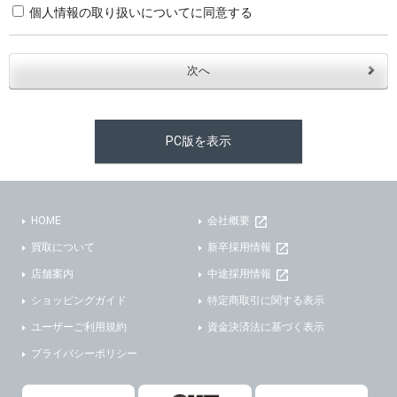
個人情報の取り扱いについてに同意する
・お問合せへの対応のため
３．個人情報の第三者提供と委託
当社は、以下のいずれかの場合を除いて、個人データを同意いただいた範囲を超えて利用したり第三者に提供したりいたしません。
(1)ご本人の同意がある場合。なお第三者に提供する場合には原則として、機密保持、再提供の禁止、お客様からのお申し出により利用を停止することを契約の条件といたします。
PC版を表示
(2)法令等により開示を求められた場合。
(3)ご本人または公衆の生命、身体又は財産の保護のために必要がある場合であって、本人の同意を得ることが困難であるとき。
(4)国の機関若しくは地方公共団体又はその委託を受けた者が法令の定める事務を遂行することに対して協力する必要がある場合であって、本人の同意を得ることにより当該事務の遂行に支障を及ぼすおそれがあるとき。
(5)業務を円滑に進めるために、外部業者に個人データの一部又は全部の処理を委託する場合（ただし、委託する場合は委託した個人データの安全管理が図られるように、委託先に対する必要かつ適切な監督を行ないます）。
HOME
会社概要
買取について
新卒採用情報
４．ご提供の任意性
店舗案内
中途採用情報
当社への個人情報の提供はお客様の任意ですが、必要な個人情報をご提供いただけない場合、当社のサービス等が利用できない場合がありますのでご了承下さい。
ショッピングガイド
特定商取引に関する表示
５．ご本人が容易に知覚できない方法による個人情報の取得
ユーザーご利用規約
資金決済法に基づく表示
プライバシーポリシー
当社ホームページでは、利用者が当社ホームページに再訪問される際、より便利に当社ホームページを閲覧・利用していただくためにクッキーを使用する場合があります。
また利用者の統計的分析のため、または掲載された広告にクッキーを使用する場合があります。