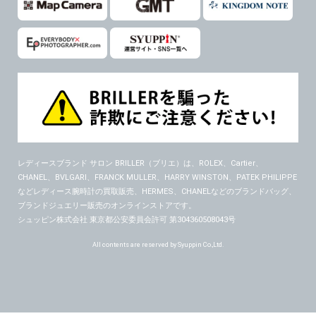
６．個人情報に関するお問合せ対応
(1)当社は、当社の保有する個人データに関し、ご本人から利用目的の通知，開示，内容の訂正，追加又は削除，利用の停止，消去及び第三者への提供の停止の請求などがあれば、ご本人の確認をさせていただいた上で、速やかに対応します。また当社の個人情報の取り扱いに関するご質問、ご相談にも対応いたします。尚、シュッピン会員のお客様は、当社が保有する個人データの削除を要求する権利があります。
※個人情報の開示請求には手数料として800円(税別)をご本人様にご負担いただいております。
(2)当社の個人情報に関するお問合せは、以下の窓口で承ります。お問合せの内容により必要な書類提出や質問へのご回答をお願いすることがあります。
シュッピン株式会社 個人情報相談窓口
Mail：privacy@syuppin.com (受付)
レディースブランド サロン BRILLER（ブリエ）
は、ROLEX、Cartier、
CHANEL、BVLGARI、FRANCK MULLER、HARRY WINSTON、PATEK PHILIPPE
などレディース腕時計の買取販売、HERMES、CHANELなどのブランドバッグ、
ブランドジュエリー販売のオンラインストアです。
シュッピン株式会社 東京都公安委員会許可 第304360508043号
All contents are reserved by Syuppin Co.,Ltd.