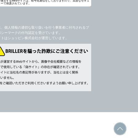
が運営するWebサイトは、暗号化通信をしておりますので、高度なセキュ
ィーで保護されています。
社のサービス等が利用できない場合があり
は、個人情報の適切な取り扱いを行う事業者に付与されるプ
バシーマークの付与認定を受けています。
イトはシュッピン株式会社が運営しています。
ージを閲覧・利用していただくためにクッ
，追加又は削除，利用の停止，消去及び第三
ます。また当社の個人情報の取り扱いに関
データの削除を要求する権利があります。
書類提出や質問へのご回答をお願いすること
 個人情報相談窓口
ppin.com (受付)