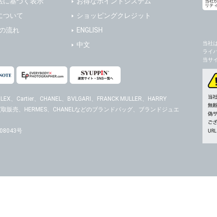
法に基づく表示
お得なポイントシステム
当社
リテ
の任意性
について
ショッピングクレジット
人情報の提供はお客様の任意ですが、必要な個人情報をご提供いただけない場合、当
送の流れ
ENGLISH
了承下さい。
当社
中文
ライ
が容易に知覚できない方法による個人情報の取得
当サ
ページでは、利用者が当社ホームページに再訪問される際、より便利に当社ホームペ
する場合があります。
の統計的分析のため、または掲載された広告にクッキーを使用する場合があります。
EX、Cartier、CHANEL、BVLGARI、FRANCK MULLER、HARRY
時計の買取販売、HERMES、CHANELなどのブランドバッグ、ブランドジュエ
報に関するお問合せ対応
は、当社の保有する個人データに関し、ご本人から利用目的の通知，開示，内容の訂正
の停止の請求などがあれば、ご本人の確認をさせていただいた上で、速やかに対応し
8043号
、ご相談にも対応いたします。尚、シュッピン会員のお客様は、当社が保有する個人
開示請求には手数料として800円(税別)をご本人様にご負担いただいております。
の個人情報に関するお問合せは、以下の窓口で承ります。お問合せの内容により必要な
。
シュッピン株式会社
Mail：privacy@syu