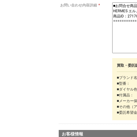
お問い合わせ内容詳細
*
買取・委託
■ブランド
■型番：
■ダイヤル
■付属品：
■メーカー
■その他（
■委託希望
お客様情報