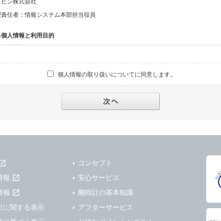
ッピン株式会社
理責任者：情報システム本部担当役員
る個人情報と利用目的
る個人情報
話番号、メールアドレス、・上記の他、お問合せ時に当社にご提供いただく情報
個人情報の取り扱いについてに同意します。
への対応のため
報の第三者提供と委託
下のいずれかの場合を除いて、個人データを同意いただいた範囲を超えて利用したり
人の同意がある場合。なお第三者に提供する場合には原則として、機密保持、再提供の
を契約の条件といたします。
により開示を求められた場合。
コンセプト
または公衆の生命、身体又は財産の保護のために必要がある場合であって、本人の同
情報
安心サービス
機関若しくは地方公共団体又はその委託を受けた者が法令の定める事務を遂行すること
を得ることにより当該事務の遂行に支障を及ぼすおそれがあるとき。
情報
腕時計の基本知識
を円滑に進めるために、外部業者に個人データの一部又は全部の処理を委託する場合（
引に関する表示
アフターサービス
が図られるように、委託先に対する必要かつ適切な監督を行ないます）。