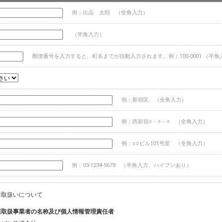
例：出品 太郎 （全角入力）
（半角入力）
郵便番号を入力すると、町名までが自動入力されます。例：100-0001 （半角
例：新宿区 （全角入力）
例：西新宿○－○－○ （全角入力）
例：○○ビル101号室 （全角入力）
例：03-1234-5678 （半角入力、ハイフンあり）
お取扱いについて
報取扱事業者の名称及び個人情報管理責任者