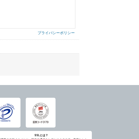
プライバシーポリシー
第三者に提供したりいたしません。
禁止、お客様からのお申し出により利用を停
意を得ることが困難であるとき。
に対して協力する必要がある場合であって、
ただし、委託する場合は委託した個人データ
SSLとは？