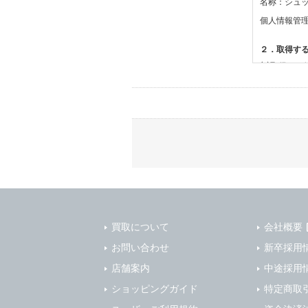
名称：シュ
個人情報管
２．取得す
(1)取得す
・氏名、電
(2)利用目的
・お問合せ
３．個人情
当社は、以
(1)ご本
止すること
(2)法令等
買取について
会社概要
(3)ご本人
お問い合わせ
新卒採用
(4)国の
店舗案内
本人の同意
中途採用
(5)業務
ショッピングガイド
特定商取
の安全管理