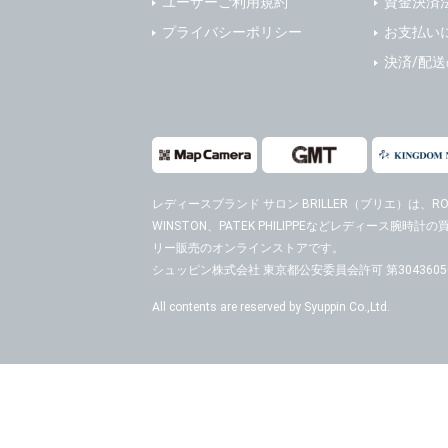
ユーザーご利用規約
資金決済
４．ご提供
プライバシーポリシー
お支払い
当社への個
決済/配
ますのでご
５．ご本人
当社ホーム
キーを使用
また利用者
レディースブランド サロン BRILLER（ブリエ）
は、ROL
WINSTON、PATEK PHILIPPEなどレディース腕
６．個人情
リー販売のオンラインストアです。
(1)当社
者への提供
シュッピン株式会社 東京都公安委員会許可 第30436050
するご質問
All contents are reserved by Syuppin Co.,Ltd.
※個人情報の
(2)当社
があります